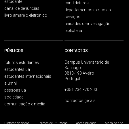
estudante
candidaturas
canal de denúncias
departamentos e escolas
livro amarelo eletrónico
serviços
unidades de investigação
biblioteca
PÚBLICOS
CONTACTOS
Campus Universitário de
futuros estudantes
Santiago
estudantes ua
3810-193 Aveiro
estudantes internacionais
Portugal
alumni
+351 234 370 200
pessoas ua
sociedade
contactos gerais
comunicação e media
Proteção de dados
Termos de utilização
Acessibilidade
Mapa do site