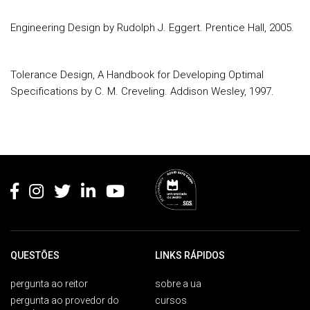
Engineering Design by Rudolph J. Eggert. Prentice Hall, 2005.
Tolerance Design, A Handbook for Developing Optimal
Specifications by C. M. Creveling. Addison Wesley, 1997.
Rodapé
QUESTÕES
LINKS RÁPIDOS
pergunta ao reitor
sobre a ua
pergunta ao provedor do
cursos