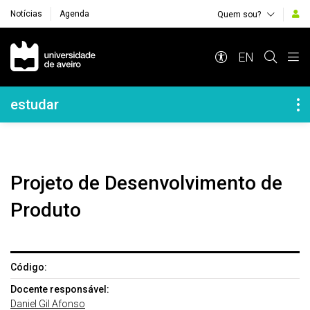
Notícias
Agenda
Quem sou?
Navegação Principal
EN
Navegação Lateral
estudar
Projeto de Desenvolvimento de
Produto
Código:
Docente responsável:
Daniel Gil Afonso