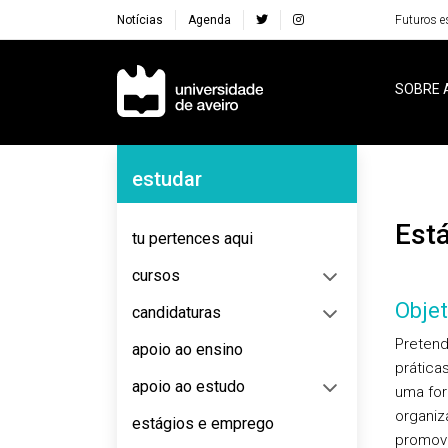
Notícias
Agenda
Futuros e
Navegação Principal
SOBRE 
Navegação Lateral
estudar
Est
tu pertences aqui
cursos
Objet
candidaturas
Pretend
apoio ao ensino
prática
apoio ao estudo
uma for
organiz
estágios e emprego
promove