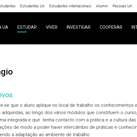
studantes
Estudantes UA
Estudantes internacionais
Alumni
Pessoas UA
A UA
ESTUDAR
VIVER
INVESTIGAR
COOPERAR
IN
ágio
ivos
e-se que o aluno aplique no local de trabalho os conhecimentos 
s adquiridas, ao longo dos vários módulos que constituem o curso
ma integrada e que tenha contacto com a prática e a cultura das
ações de modo a poder haver intercâmbio de práticas e conheci
ndo a adaptação ao ambiente de trabalho.