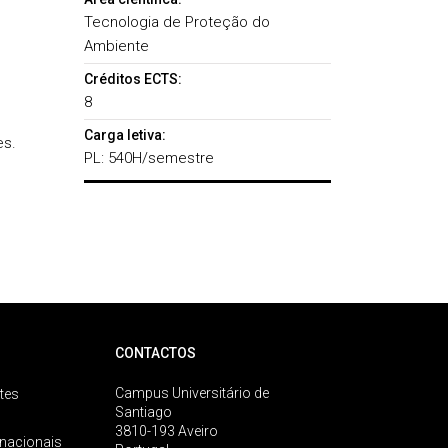
Tecnologia de Proteção do
Ambiente
Créditos ECTS:
8
Carga letiva:
es.
PL: 540H/semestre
CONTACTOS
Campus Universitário de
tes
Santiago
3810-193 Aveiro
rnacionais