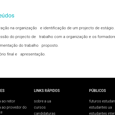
eúdos
gração na organização e identificação de um projecto de estágio.
ssão do projecto de trabalho com a organização e os formador
ementação do trabalho proposto.
ório final e apresentação.
ES
LINKS RÁPIDOS
PÚBLICOS
 ao reitor
sobre a ua
futuros estudan
a ao provedor do
cursos
estudantes ua
te
candidaturas
estudantes inte