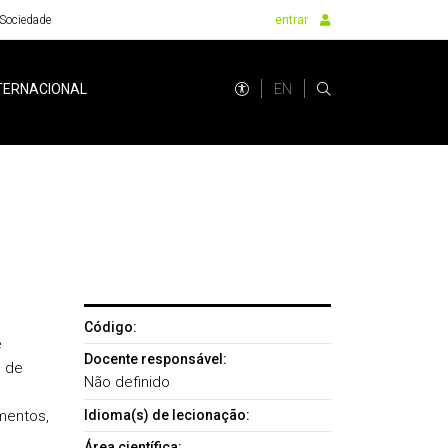
Sociedade
entrar
EN
TERNACIONAL
Código:
e
Docente responsável:
, de
Não definido
mentos,
Idioma(s) de lecionação:
Área científica: