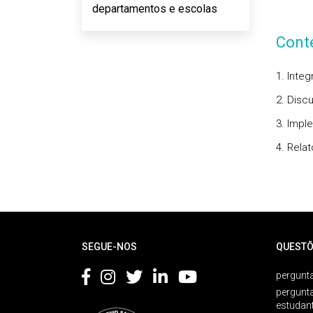
departamentos e escolas
Cont
1. Inte
2.
Discu
3.
Impl
4.
Relat
Rodapé
SEGUE-NOS
QUESTÕ
pergunta
pergunt
estudan