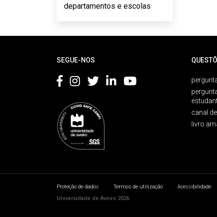
departamentos e escolas
Rodapé
SEGUE-NOS
QUESTÕ
pergunta
pergunt
estudan
canal d
livro am
Proteção de dados
Termos de utilização
Acessibilidade
Universidade de Aveiro 2026