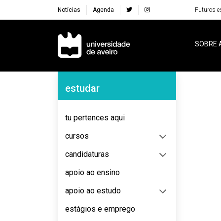
Notícias
Agenda
Futuros e
Navegação Principal
SOBRE 
Navegação Lateral
estudar
No content to display
tu pertences aqui
cursos
candidaturas
apoio ao ensino
apoio ao estudo
estágios e emprego