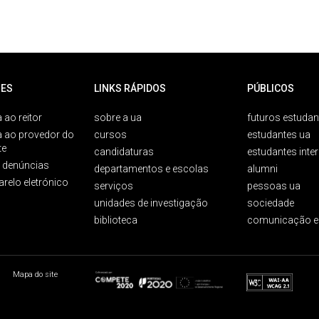
ES
LINKS RÁPIDOS
PÚBLICOS
 ao reitor
sobre a ua
futuros estudan
a ao provedor do
cursos
estudantes ua
te
candidaturas
estudantes inte
e denúncias
departamentos e escolas
alumni
arelo eletrónico
serviços
pessoas ua
unidades de investigação
sociedade
biblioteca
comunicação e
Mapa do site