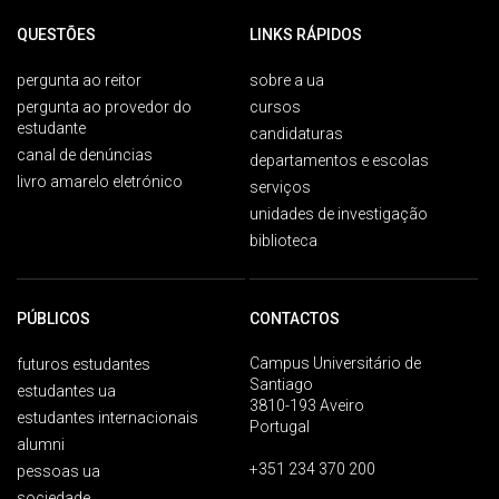
QUESTÕES
LINKS RÁPIDOS
pergunta ao reitor
sobre a ua
pergunta ao provedor do
cursos
estudante
candidaturas
canal de denúncias
departamentos e escolas
livro amarelo eletrónico
serviços
unidades de investigação
biblioteca
PÚBLICOS
CONTACTOS
Campus Universitário de
futuros estudantes
Santiago
estudantes ua
3810-193 Aveiro
estudantes internacionais
Portugal
alumni
+351 234 370 200
pessoas ua
sociedade