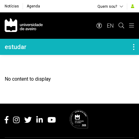
Notícias
Agenda
Quem sou?
Navegação Principal
EN
Navegação Lateral
estudar
No content to display
Rodapé