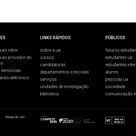
ES
LINKS RÁPIDOS
PÚBLICOS
 ao reitor
sobre a ua
futuros estudan
a ao provedor do
cursos
estudantes ua
te
candidaturas
estudantes inte
e denúncias
departamentos e escolas
alumni
arelo eletrónico
serviços
pessoas ua
unidades de investigação
sociedade
biblioteca
comunicação e
Mapa do site