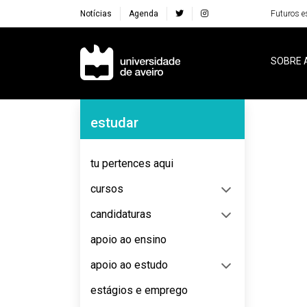
Notícias
Agenda
Futuros e
Navegação Principal
SOBRE 
Navegação Lateral
estudar
No content to display
tu pertences aqui
cursos
candidaturas
apoio ao ensino
apoio ao estudo
estágios e emprego