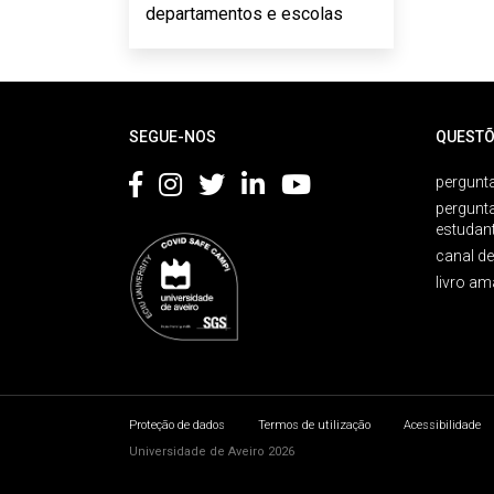
departamentos e escolas
Rodapé
SEGUE-NOS
QUESTÕ
pergunta
pergunt
estudan
canal d
livro am
Proteção de dados
Termos de utilização
Acessibilidade
Universidade de Aveiro 2026