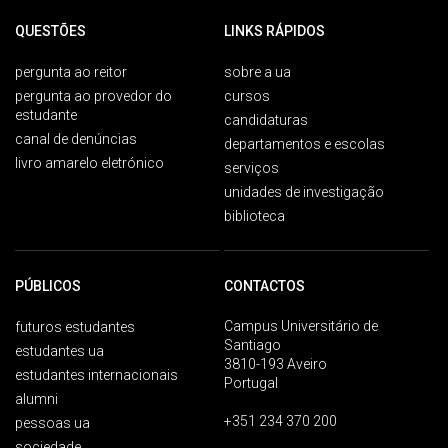
QUESTÕES
LINKS RÁPIDOS
pergunta ao reitor
sobre a ua
pergunta ao provedor do
cursos
estudante
candidaturas
canal de denúncias
departamentos e escolas
livro amarelo eletrónico
serviços
unidades de investigação
biblioteca
PÚBLICOS
CONTACTOS
Campus Universitário de
futuros estudantes
Santiago
estudantes ua
3810-193 Aveiro
estudantes internacionais
Portugal
alumni
+351 234 370 200
pessoas ua
sociedade