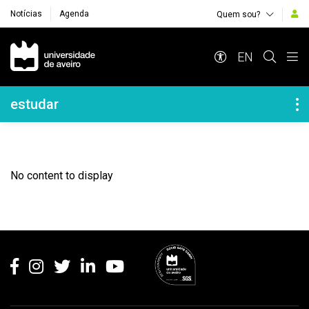
Notícias
Agenda
Quem sou?
Navegação Principal
EN
Navegação Lateral
estudar
No content to display
Rodapé