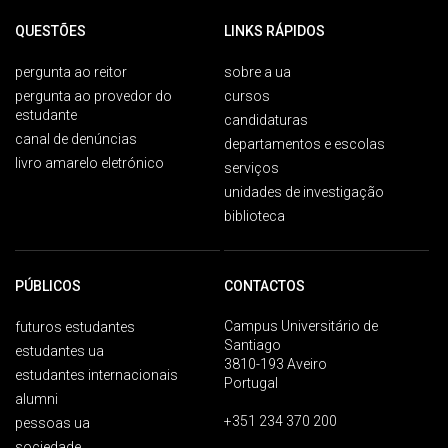
QUESTÕES
LINKS RÁPIDOS
pergunta ao reitor
sobre a ua
pergunta ao provedor do
cursos
estudante
candidaturas
canal de denúncias
departamentos e escolas
livro amarelo eletrónico
serviços
unidades de investigação
biblioteca
PÚBLICOS
CONTACTOS
Campus Universitário de
futuros estudantes
Santiago
estudantes ua
3810-193 Aveiro
estudantes internacionais
Portugal
alumni
+351 234 370 200
pessoas ua
sociedade