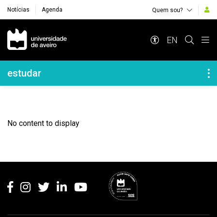
Notícias
Agenda
Quem sou?
Navegação Principal
EN
Navegação Lateral
estudar
No content to display
Rodapé