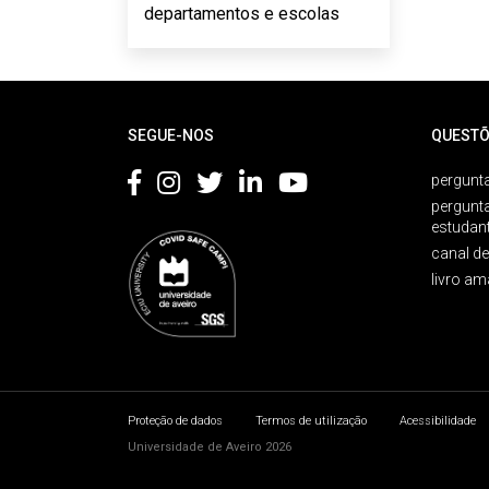
departamentos e escolas
Rodapé
SEGUE-NOS
QUESTÕ
pergunta
pergunt
estudan
canal d
livro am
Proteção de dados
Termos de utilização
Acessibilidade
Universidade de Aveiro 2026