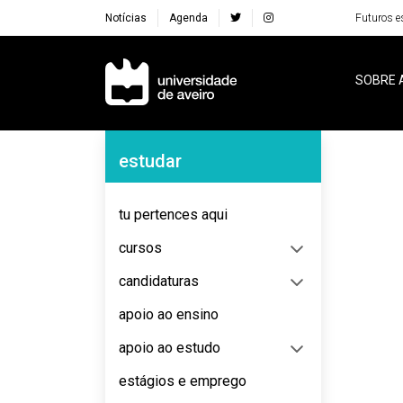
Notícias
Agenda
Futuros e
Navegação Principal
SOBRE 
Navegação Lateral
estudar
No content to display
tu pertences aqui
cursos
candidaturas
apoio ao ensino
apoio ao estudo
estágios e emprego