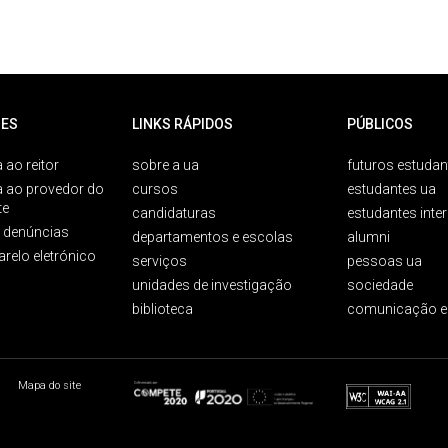
ES
LINKS RÁPIDOS
PÚBLICOS
 ao reitor
sobre a ua
futuros estudan
a ao provedor do
cursos
estudantes ua
te
candidaturas
estudantes inte
e denúncias
departamentos e escolas
alumni
arelo eletrónico
serviços
pessoas ua
unidades de investigação
sociedade
biblioteca
comunicação e
Mapa do site