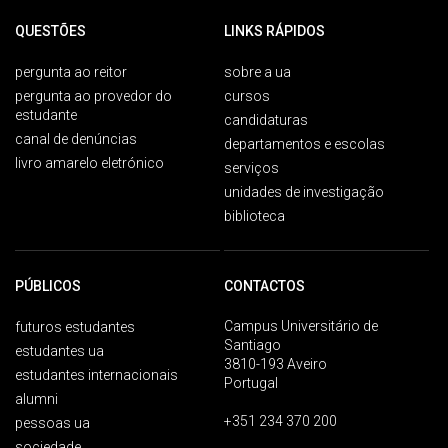
QUESTÕES
LINKS RÁPIDOS
pergunta ao reitor
sobre a ua
pergunta ao provedor do
cursos
estudante
candidaturas
canal de denúncias
departamentos e escolas
livro amarelo eletrónico
serviços
unidades de investigação
biblioteca
PÚBLICOS
CONTACTOS
Campus Universitário de
futuros estudantes
Santiago
estudantes ua
3810-193 Aveiro
estudantes internacionais
Portugal
alumni
+351 234 370 200
pessoas ua
sociedade