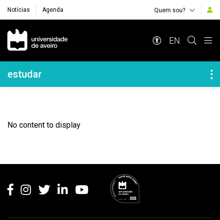
Notícias
Agenda
Quem sou?
Navegação Principal
EN
Navegação Lateral
estudar
No content to display
Rodapé