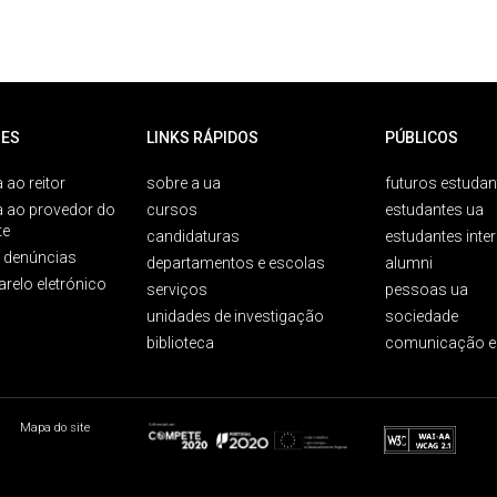
ES
LINKS RÁPIDOS
PÚBLICOS
 ao reitor
sobre a ua
futuros estudan
a ao provedor do
cursos
estudantes ua
te
candidaturas
estudantes inte
e denúncias
departamentos e escolas
alumni
arelo eletrónico
serviços
pessoas ua
unidades de investigação
sociedade
biblioteca
comunicação e
Mapa do site