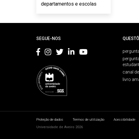
departamentos e escolas
Rodapé
SEGUE-NOS
QUESTÕ
pergunta
pergunt
estudan
canal d
livro am
Proteção de dados
Termos de utilização
Acessibilidade
Universidade de Aveiro 2026