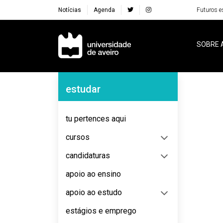
Notícias
Agenda
Futuros e
Navegação Principal
SOBRE 
Navegação Lateral
estudar
No content to display
tu pertences aqui
cursos
candidaturas
apoio ao ensino
apoio ao estudo
estágios e emprego