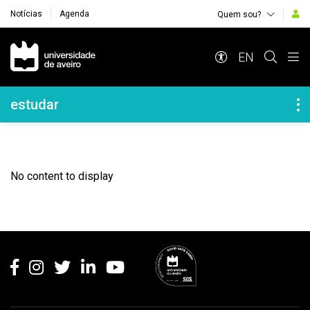
Notícias
Agenda
Quem sou?
Navegação Principal
EN
Navegação Lateral
estudar
No content to display
Rodapé