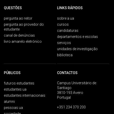
QUESTÕES
LINKS RÁPIDOS
pergunta ao reitor
sobre a ua
pergunta ao provedor do
cursos
estudante
candidaturas
canal de denúncias
departamentos e escolas
livro amarelo eletrónico
serviços
unidades de investigação
biblioteca
PÚBLICOS
CONTACTOS
Campus Universitário de
futuros estudantes
Santiago
estudantes ua
3810-193 Aveiro
estudantes internacionais
Portugal
alumni
+351 234 370 200
pessoas ua
sociedade