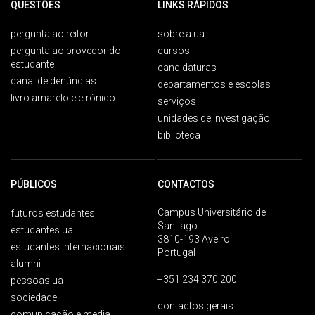
QUESTÕES
LINKS RÁPIDOS
pergunta ao reitor
sobre a ua
pergunta ao provedor do
cursos
estudante
candidaturas
canal de denúncias
departamentos e escolas
livro amarelo eletrónico
serviços
unidades de investigação
biblioteca
PÚBLICOS
CONTACTOS
Campus Universitário de
futuros estudantes
Santiago
estudantes ua
3810-193 Aveiro
estudantes internacionais
Portugal
alumni
+351 234 370 200
pessoas ua
sociedade
contactos gerais
comunicação e media