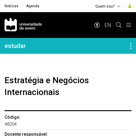
Notícias
Agenda
Quem sou?
Navegação Principal
EN
Navegação Lateral
estudar
Estratégia e Negócios
Internacionais
Código:
48204
Docente responsável: