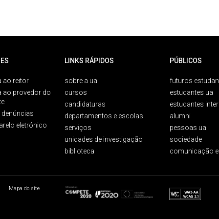
ES
LINKS RÁPIDOS
PÚBLICOS
 ao reitor
sobre a ua
futuros estudan
a ao provedor do
cursos
estudantes ua
te
candidaturas
estudantes inte
e denúncias
departamentos e escolas
alumni
arelo eletrónico
serviços
pessoas ua
unidades de investigação
sociedade
biblioteca
comunicação e
Mapa do site