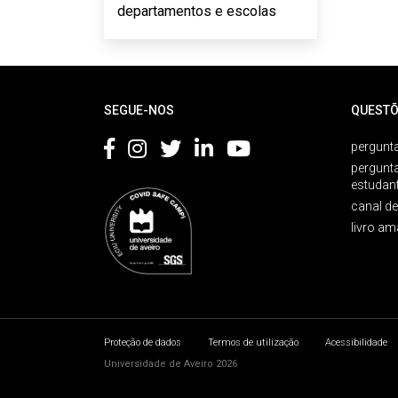
departamentos e escolas
Rodapé
SEGUE-NOS
QUESTÕ
pergunta
pergunt
estudan
canal d
livro am
Proteção de dados
Termos de utilização
Acessibilidade
Universidade de Aveiro 2026