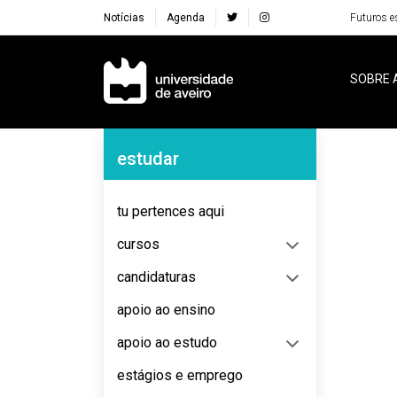
Notícias
Agenda
Futuros e
Navegação Principal
SOBRE 
Navegação Lateral
estudar
No content to display
tu pertences aqui
cursos
candidaturas
apoio ao ensino
apoio ao estudo
estágios e emprego