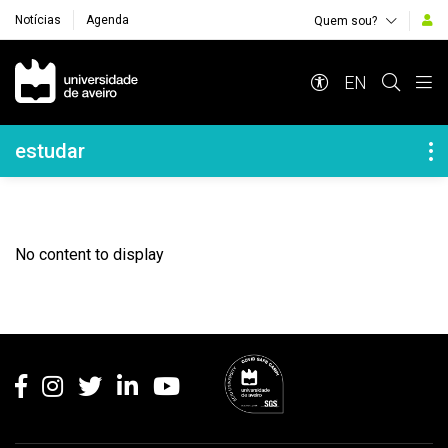
Notícias
Agenda
Quem sou?
Navegação Principal
EN
Navegação Lateral
estudar
No content to display
Rodapé