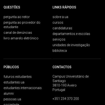
QUESTÕES
LINKS RÁPIDOS
pergunta ao reitor
sobre a ua
pergunta ao provedor do
cursos
estudante
candidaturas
canal de denúncias
departamentos e escolas
livro amarelo eletrónico
serviços
unidades de investigação
biblioteca
PÚBLICOS
CONTACTOS
Campus Universitário de
futuros estudantes
Santiago
estudantes ua
3810-193 Aveiro
estudantes internacionais
Portugal
alumni
+351 234 370 200
pessoas ua
sociedade