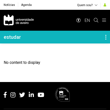
Notícias
Agenda
Quem sou?
Navegação Principal
EN
Navegação Lateral
estudar
No content to display
Rodapé