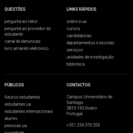
QUESTÕES
LINKS RÁPIDOS
pergunta ao reitor
sobre a ua
pergunta ao provedor do
cursos
estudante
candidaturas
canal de denúncias
departamentos e escolas
livro amarelo eletrónico
serviços
unidades de investigação
biblioteca
PÚBLICOS
CONTACTOS
Campus Universitário de
futuros estudantes
Santiago
estudantes ua
3810-193 Aveiro
estudantes internacionais
Portugal
alumni
+351 234 370 200
pessoas ua
sociedade