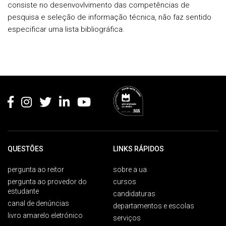
consiste no desenvovlvimento das competências de
pesquisa e seleção de informação técnica, não faz sentido
especificar uma lista bibliográfica.
Rodapé
QUESTÕES
LINKS RÁPIDOS
pergunta ao reitor
sobre a ua
pergunta ao provedor do
cursos
estudante
candidaturas
canal de denúncias
departamentos e escolas
livro amarelo eletrónico
serviços