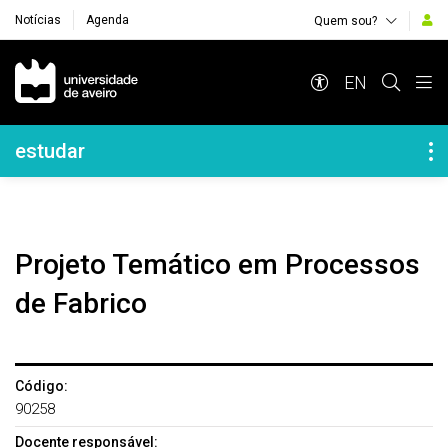
Notícias
Agenda
Quem sou?
Navegação Principal
EN
Navegação Lateral
estudar
Projeto Temático em Processos
de Fabrico
Código:
90258
Docente responsável: