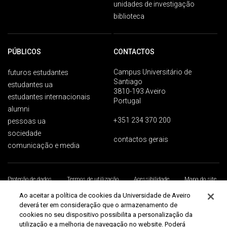
unidades de investigação
biblioteca
PÚBLICOS
CONTACTOS
Campus Universitário de
futuros estudantes
Santiago
estudantes ua
3810-193 Aveiro
estudantes internacionais
Portugal
alumni
+351 234 370 200
pessoas ua
sociedade
contactos gerais
comunicação e media
Proteção de dados
Termos de utilização
Acessibilidade
Mapa do site
Universidade de Aveiro 2026
Ao aceitar a política de cookies da Universidade de Aveiro
deverá ter em consideração que o armazenamento de
cookies no seu dispositivo possibilita a personalização da
utilização e a melhoria de navegação no website. Poderá