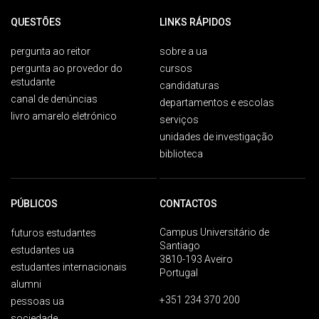
QUESTÕES
LINKS RÁPIDOS
pergunta ao reitor
sobre a ua
pergunta ao provedor do
cursos
estudante
candidaturas
canal de denúncias
departamentos e escolas
livro amarelo eletrónico
serviços
unidades de investigação
biblioteca
PÚBLICOS
CONTACTOS
Campus Universitário de
futuros estudantes
Santiago
estudantes ua
3810-193 Aveiro
estudantes internacionais
Portugal
alumni
+351 234 370 200
pessoas ua
sociedade