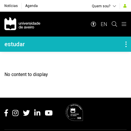
Notícias
Agenda
Quem sou?
Navegação Principal
EN
Navegação Lateral
estudar
No content to display
Rodapé