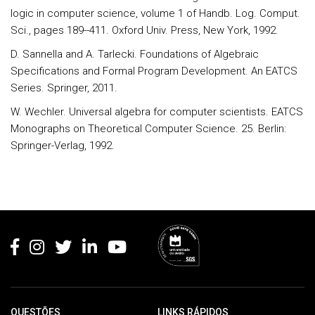
logic in computer science, volume 1 of Handb. Log. Comput.
Sci., pages 189--411. Oxford Univ. Press, New York, 1992.
D. Sannella and A. Tarlecki. Foundations of Algebraic
Specifications and Formal Program Development. An EATCS
Series. Springer, 2011.
W. Wechler. Universal algebra for computer scientists. EATCS
Monographs on Theoretical Computer Science. 25. Berlin:
Springer-Verlag, 1992.
Rodapé
QUESTÕES
LINKS RÁPIDOS