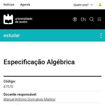
Notícias
Agenda
Quem sou?
Navegação Principal
EN
Navegação Lateral
estudar
Especificação Algébrica
Código:
47570
Docente responsável:
Manuel António Gonçalves Martins