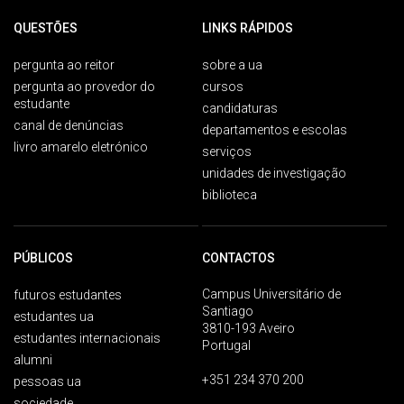
QUESTÕES
LINKS RÁPIDOS
pergunta ao reitor
sobre a ua
pergunta ao provedor do
cursos
estudante
candidaturas
canal de denúncias
departamentos e escolas
livro amarelo eletrónico
serviços
unidades de investigação
biblioteca
PÚBLICOS
CONTACTOS
Campus Universitário de
futuros estudantes
Santiago
estudantes ua
3810-193 Aveiro
estudantes internacionais
Portugal
alumni
+351 234 370 200
pessoas ua
sociedade