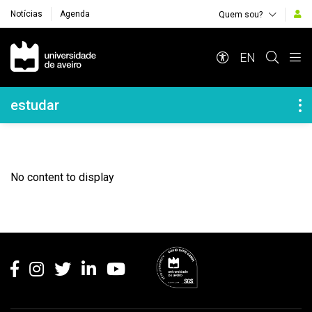
Notícias
Agenda
Quem sou?
Navegação Principal
EN
Navegação Lateral
estudar
No content to display
Rodapé