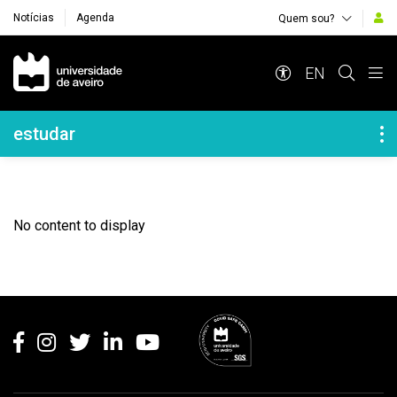
Notícias
Agenda
Quem sou?
Navegação Principal
EN
Navegação Lateral
estudar
No content to display
Rodapé