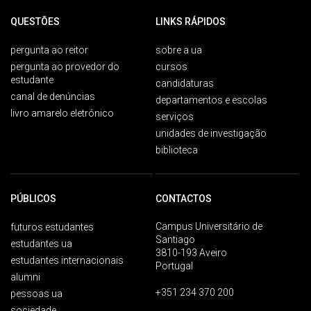
QUESTÕES
LINKS RÁPIDOS
pergunta ao reitor
sobre a ua
pergunta ao provedor do
cursos
estudante
candidaturas
canal de denúncias
departamentos e escolas
livro amarelo eletrónico
serviços
unidades de investigação
biblioteca
PÚBLICOS
CONTACTOS
Campus Universitário de
futuros estudantes
Santiago
estudantes ua
3810-193 Aveiro
estudantes internacionais
Portugal
alumni
+351 234 370 200
pessoas ua
sociedade