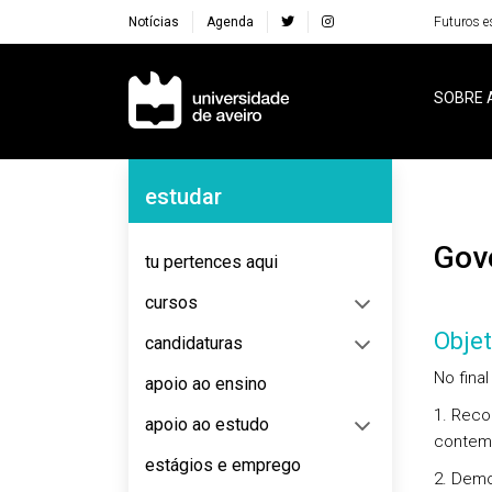
Notícias
Agenda
Futuros e
Navegação Principal
SOBRE 
Navegação Lateral
estudar
Go
tu pertences aqui
cursos
Objet
candidaturas
No fina
apoio ao ensino
1. Reco
apoio ao estudo
contemp
estágios e emprego
2. Demo