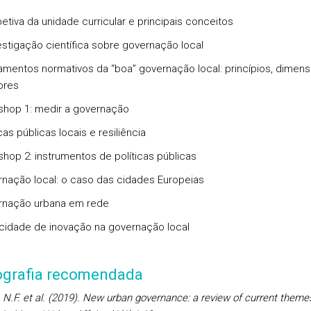
petiva da unidade curricular e principais conceitos
vestigação científica sobre governação local
amentos normativos da “boa” governação local: princípios, dimen
ores
shop 1: medir a governação
icas públicas locais e resiliência
shop 2: instrumentos de políticas públicas
rnação local: o caso das cidades Europeias
rnação urbana em rede
cidade de inovação na governação local
iografia recomendada
 N.F. et al.
(2019). New urban governance: a review of current theme