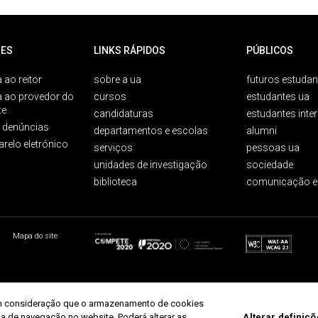
ES
LINKS RÁPIDOS
PÚBLICOS
 ao reitor
sobre a ua
futuros estudan
a ao provedor do
cursos
estudantes ua
te
candidaturas
estudantes inte
e denúncias
departamentos e escolas
alumni
arelo eletrónico
serviços
pessoas ua
unidades de investigação
sociedade
biblioteca
comunicação e
Mapa do site
r em consideração que o armazenamento de cookies
ria de navegação no website. Poderá alterar as
Alterar definiç