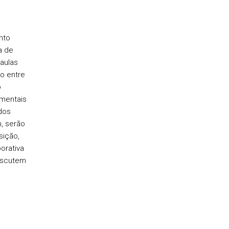
nto
a de
aulas
ão entre
o
amentais
dos
, serão
sição,
orativa
iscutem