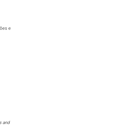
sões e
s and