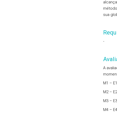
alcança
métodos
sua glo
Requi
-
Aval
A avali
momento
M1 – E1
M2 – E2
M3 – E3
M4 – E4