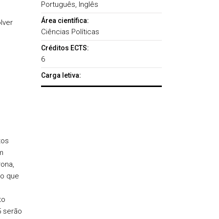
Português, Inglês
Área científica:
lver
Ciências Políticas
Créditos ECTS:
6
Carga letiva:
tos
m
ona,
so que
to
5 serão