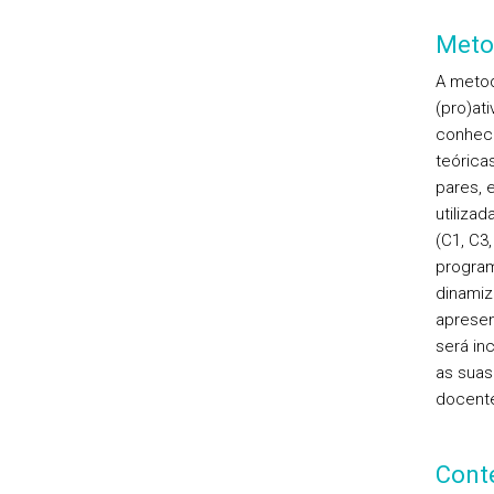
Meto
A metod
(pro)at
conheci
teórica
pares, 
utiliza
(C1, C3
program
dinamiz
apresen
será in
as suas
docente
Cont