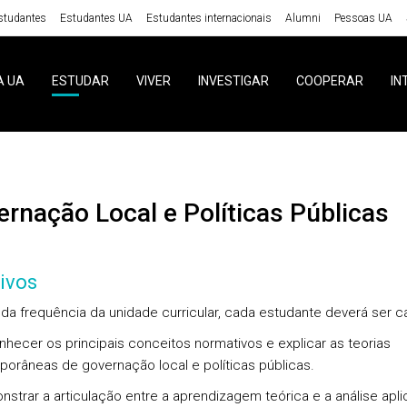
studantes
Estudantes UA
Estudantes internacionais
Alumni
Pessoas UA
A UA
ESTUDAR
VIVER
INVESTIGAR
COOPERAR
IN
vernação Local e Políticas Públicas
ivos
l da frequência da unidade curricular, cada estudante deverá ser c
nhecer os principais conceitos normativos e explicar as teorias
orâneas de governação local e políticas públicas.
nstrar a articulação entre a aprendizagem teórica e a análise apli