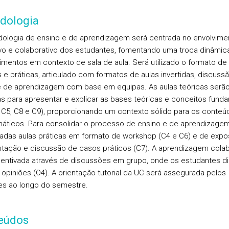
dologia
ologia de ensino e de aprendizagem será centrada no envolvime
ivo e colaborativo dos estudantes, fomentando uma troca dinâmic
mentos em contexto de sala de aula. Será utilizado o formato de 
s e práticas, articulado com formatos de aulas invertidas, discuss
e de aprendizagem com base em equipas. As aulas teóricas serã
das para apresentar e explicar as bases teóricas e conceitos fund
, C5, C8 e C9), proporcionando um contexto sólido para os conteú
áticos. Para consolidar o processo de ensino e de aprendizagem
adas aulas práticas em formato de workshop (C4 e C6) e de expo
tação e discussão de casos práticos (C7). A aprendizagem colab
centivada através de discussões em grupo, onde os estudantes d
 opiniões (O4). A orientação tutorial da UC será assegurada pelos
s ao longo do semestre.
eúdos