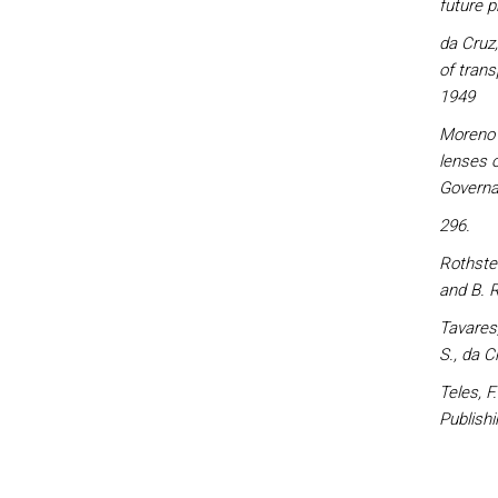
future p
da Cruz,
of trans
1949
Moreno P
lenses o
Governa
296.
Rothstei
and B. 
Tavares,
S., da C
Teles, F.
Publish