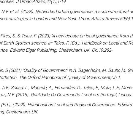
riorities. J Urban Affairs,41(1),1-19
 N.F. et al. (2023). Networked urban governance: a socio-structural a
port strategies in London and New York. Urban Affairs Review,59(6),
ires, S. & Teles, F. (2023) ‘A new debate on local governance from t
f Earth System science’ In: Teles, F. (Ed.). Handbook on Local and R
nce. Edward Elgar Publishing: Cheltenham, UK. Ch.19,282-
n, B (2021) ‘Quality of Government’ in A. Bagenholm, M. Bauhr, M. Gr
Rothstein. The Oxford Handbook of Quality of Government,Ch.1.
 A.F., Sousa, L., Macedo, A., Fernandes, D., Teles, F., Mota, L.F., Moren
ruz, N.F. (2018).
Qualidade da Governação Local em Portugal, Lisboa
 (Ed.).
(2023). Handbook on Local and Regional Governance.
Edward 
ing: Cheltenham, UK.