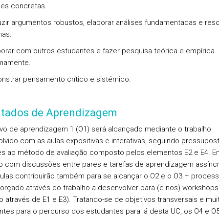
des concretas.
uzir argumentos robustos, elaborar análises fundamentadas e reso
mas.
borar com outros estudantes e fazer pesquisa teórica e empírica
mamente.
nstrar pensamento crítico e sistémico.
ltados de Aprendizagem
ivo de aprendizagem 1 (O1) será alcançado mediante o trabalho
lvido com as aulas expositivas e interativas, seguindo pressupos
es ao método de avaliação composto pelos elementos E2 e E4. E
o com discussões entre pares e tarefas de aprendizagem assíncr
ulas contribuirão também para se alcançar o O2 e o O3 – proces
forçado através do trabalho a desenvolver para (e nos) workshops
do através de E1 e E3). Tratando-se de objetivos transversais e mui
ntes para o percurso dos estudantes para lá desta UC, os O4 e O