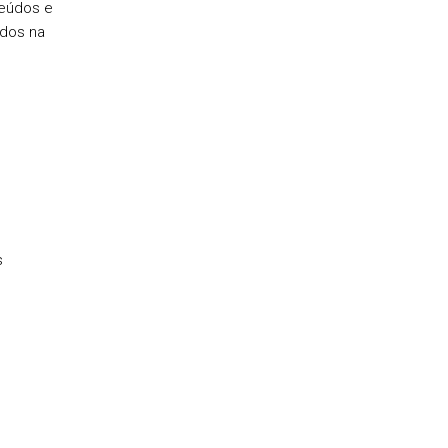
teúdos e
ados na
s