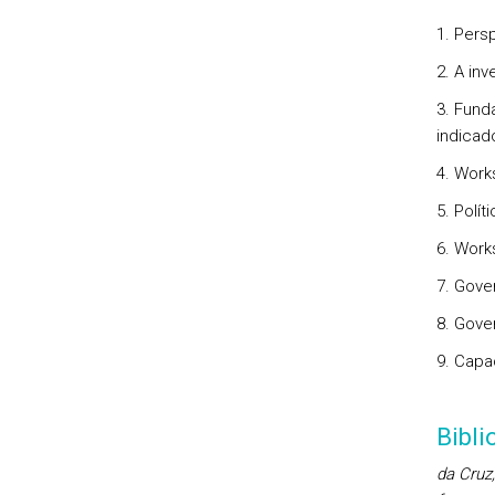
1. Pers
2. A in
3. Fund
indicad
4. Work
5. Polít
6. Work
7. Gove
8. Gove
9. Capa
Bibl
da Cruz,