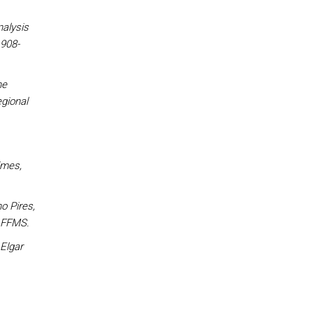
nalysis
1908-
he
egional
imes,
o Pires,
: FFMS.
Elgar