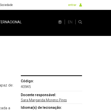
Sociedade
entrar
EN
TERNACIONAL
Código:
apaz de:
40945
Docente responsável:
Sara Margarida Moreno Pires
Idioma(s) de lecionação:
cada a