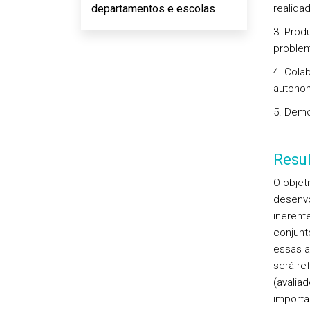
departamentos e escolas
realida
3. Prod
proble
4. Cola
autono
5. Demo
Resu
O objet
desenvo
inerent
conjunt
essas a
será re
(avalia
importa