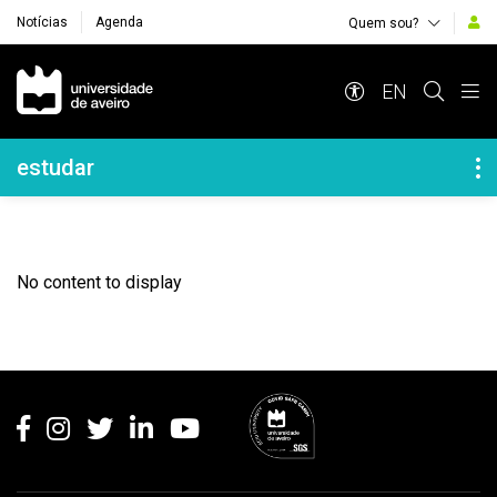
Notícias
Agenda
Quem sou?
Navegação Principal
EN
Navegação Lateral
estudar
No content to display
Rodapé