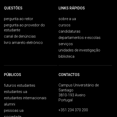
QUESTÕES
LINKS RÁPIDOS
pergunta ao reitor
sobre a ua
pergunta ao provedor do
cursos
estudante
candidaturas
canal de denúncias
departamentos e escolas
livro amarelo eletrónico
serviços
unidades de investigação
biblioteca
PÚBLICOS
CONTACTOS
Campus Universitário de
futuros estudantes
Santiago
estudantes ua
3810-193 Aveiro
estudantes internacionais
Portugal
alumni
+351 234 370 200
pessoas ua
sociedade