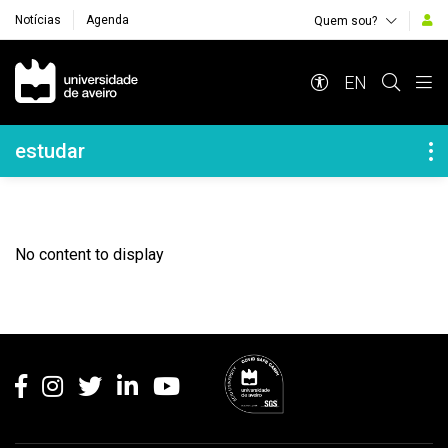
Notícias
Agenda
Quem sou?
Navegação Principal
EN
Navegação Lateral
estudar
No content to display
Rodapé