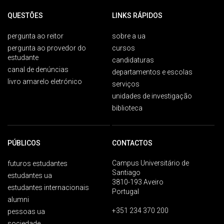
QUESTÕES
LINKS RÁPIDOS
pergunta ao reitor
sobre a ua
pergunta ao provedor do
cursos
estudante
candidaturas
canal de denúncias
departamentos e escolas
livro amarelo eletrónico
serviços
unidades de investigação
biblioteca
PÚBLICOS
CONTACTOS
Campus Universitário de
futuros estudantes
Santiago
estudantes ua
3810-193 Aveiro
estudantes internacionais
Portugal
alumni
+351 234 370 200
pessoas ua
sociedade