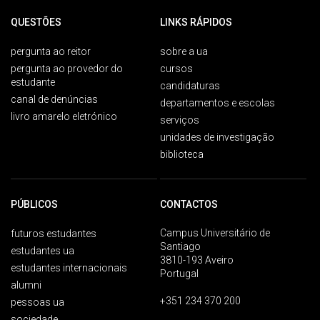
QUESTÕES
LINKS RÁPIDOS
pergunta ao reitor
sobre a ua
pergunta ao provedor do
cursos
estudante
candidaturas
canal de denúncias
departamentos e escolas
livro amarelo eletrónico
serviços
unidades de investigação
biblioteca
PÚBLICOS
CONTACTOS
Campus Universitário de
futuros estudantes
Santiago
estudantes ua
3810-193 Aveiro
estudantes internacionais
Portugal
alumni
+351 234 370 200
pessoas ua
sociedade