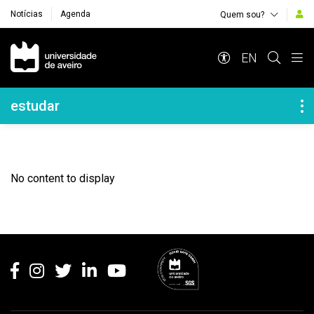
Notícias
Agenda
Quem sou?
Navegação Principal
EN
Navegação Lateral
estudar
No content to display
Rodapé