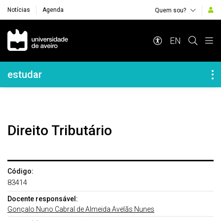
Notícias
Agenda
Quem sou?
Navegação Principal
EN
Navegação Lateral
estudar
Direito Tributário
Código:
83414
Docente responsável:
Gonçalo Nuno Cabral de Almeida Avelãs Nunes