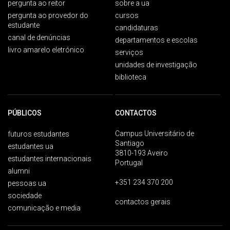
pergunta ao reitor
sobre a ua
pergunta ao provedor do
cursos
estudante
candidaturas
canal de denúncias
departamentos e escolas
livro amarelo eletrónico
serviços
unidades de investigação
biblioteca
PÚBLICOS
CONTACTOS
Campus Universitário de
futuros estudantes
Santiago
estudantes ua
3810-193 Aveiro
estudantes internacionais
Portugal
alumni
+351 234 370 200
pessoas ua
sociedade
contactos gerais
comunicação e media