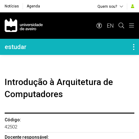
Notícias
Agenda
Quem sou?
Navegação Principal
EN
Navegação Lateral
estudar
Introdução à Arquitetura de
Computadores
Código:
42502
Docente responsável: