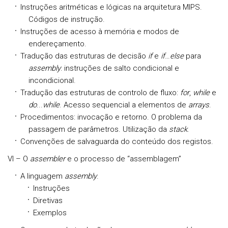
Instruções aritméticas e lógicas na arquitetura MIPS.
Códigos de instrução.
Instruções de acesso à memória e modos de
endereçamento.
Tradução das estruturas de decisão
i
f
e
i
f
…
e
l
s
e
para
assembly
: instruções de salto condicional e
incondicional.
Tradução das estruturas de controlo de fluxo:
f
or
,
w
hile
e
do
...
w
hile
. Acesso sequencial a elementos de
arrays
.
Procedimentos: invocação e retorno. O problema da
passagem de parâmetros. Utilização da
stack
.
Convenções de salvaguarda do conteúdo dos registos.
VI – O
assembler
e o processo de “assemblagem”
A linguagem
assembly
.
Instruções
Diretivas
Exemplos