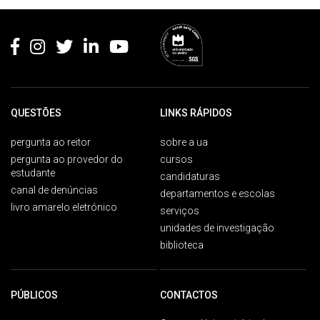
Rodapé
QUESTÕES
LINKS RÁPIDOS
pergunta ao reitor
sobre a ua
pergunta ao provedor do
cursos
estudante
candidaturas
canal de denúncias
departamentos e escolas
livro amarelo eletrónico
serviços
unidades de investigação
biblioteca
PÚBLICOS
CONTACTOS