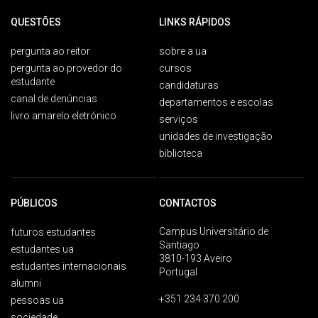
QUESTÕES
LINKS RÁPIDOS
pergunta ao reitor
sobre a ua
pergunta ao provedor do
cursos
estudante
candidaturas
canal de denúncias
departamentos e escolas
livro amarelo eletrónico
serviços
unidades de investigação
biblioteca
PÚBLICOS
CONTACTOS
Campus Universitário de
futuros estudantes
Santiago
estudantes ua
3810-193 Aveiro
estudantes internacionais
Portugal
alumni
+351 234 370 200
pessoas ua
sociedade