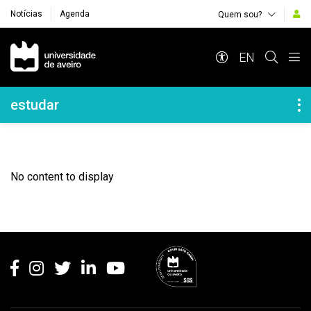
Notícias
Agenda
Quem sou?
Navegação Principal
EN
Navegação Lateral
estudar
No content to display
Rodapé