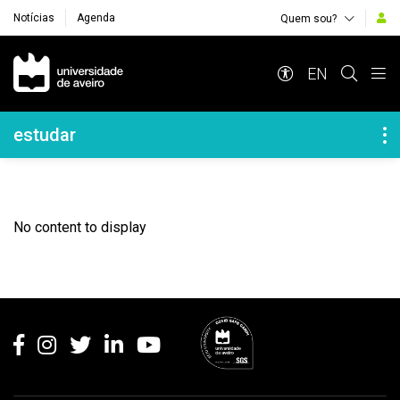
Notícias
Agenda
Quem sou?
Navegação Principal
EN
Navegação Lateral
estudar
No content to display
Rodapé