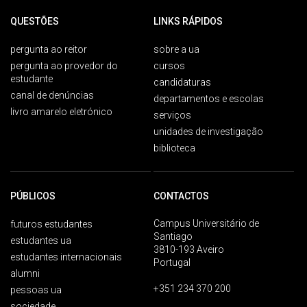
QUESTÕES
LINKS RÁPIDOS
pergunta ao reitor
sobre a ua
pergunta ao provedor do
cursos
estudante
candidaturas
canal de denúncias
departamentos e escolas
livro amarelo eletrónico
serviços
unidades de investigação
biblioteca
PÚBLICOS
CONTACTOS
Campus Universitário de
futuros estudantes
Santiago
estudantes ua
3810-193 Aveiro
estudantes internacionais
Portugal
alumni
+351 234 370 200
pessoas ua
sociedade