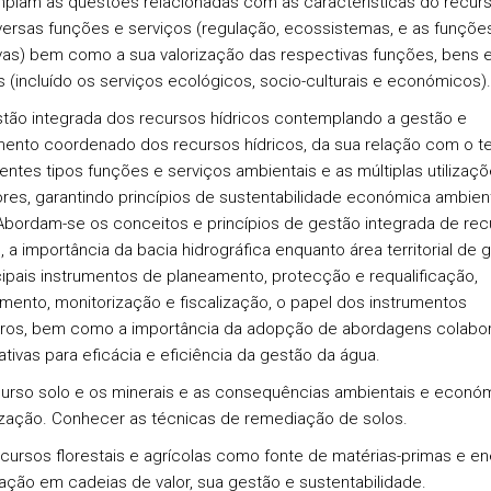
lam as questões relacionadas com as características do recurs
versas funções e serviços (regulação, ecossistemas, e as funçõe
vas) bem como a sua valorização das respectivas funções, bens 
s (incluído os serviços ecológicos, socio-culturais e económicos).
stão integrada dos recursos hídricos contemplando a gestão e
ento coordenado dos recursos hídricos, da sua relação com o terr
rentes tipos funções e serviços ambientais e as múltiplas utilizaç
dores, garantindo princípios de sustentabilidade económica ambien
 Abordam-se os conceitos e princípios de gestão integrada de re
, a importância da bacia hidrográfica enquanto área territorial de 
cipais instrumentos de planeamento, protecção e requalificação,
amento, monitorização e fiscalização, o papel dos instrumentos
iros, bem como a importância da adopção de abordagens colabor
ativas para eficácia e eficiência da gestão da água.
curso solo e os minerais e as consequências ambientais e econó
lização. Conhecer as técnicas de remediação de solos.
ecursos florestais e agrícolas como fonte de matérias-primas e ene
ração em cadeias de valor, sua gestão e sustentabilidade.