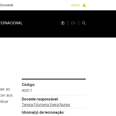
Sociedade
entrar
EN
TERNACIONAL
Código:
ias ao
40517
ecer aos
Docente responsável:
ibuir
Teresa Filomena Vieira Nunes
,
Idioma(s) de lecionação: