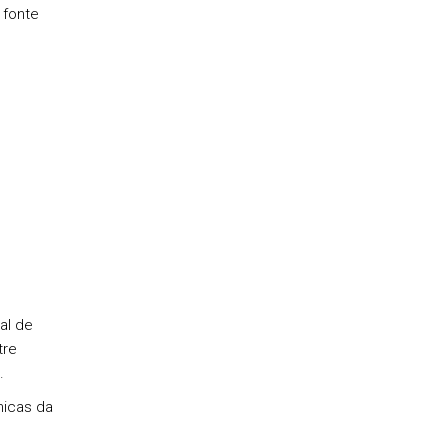
 fonte
al de
tre
.
micas da