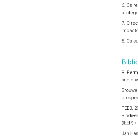
6. Os r
a integ
7. O re
impacto
8. Os s
Bibl
R. Perm
and env
Brouwer,
prospe
TEEB, 2
Biodiver
(IEEP) 
Jan Hass