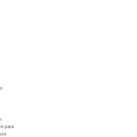
o.
m
es para
sos