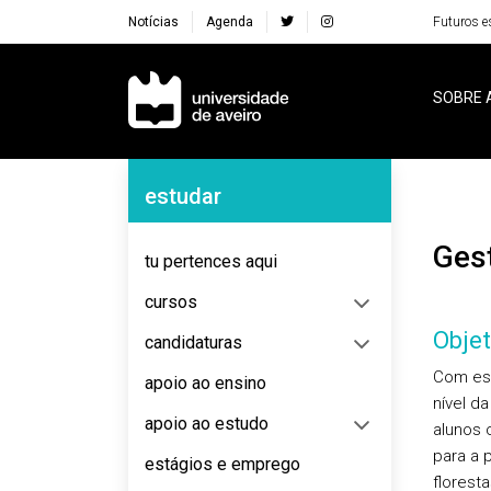
Notícias
Agenda
Futuros e
Navegação Principal
SOBRE 
Navegação Lateral
estudar
Ge
tu pertences aqui
cursos
Objet
candidaturas
Com est
apoio ao ensino
nível d
apoio ao estudo
alunos 
para a 
estágios e emprego
florest