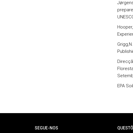
Jørgens
prepare
UNESCO.
Hooper,
Experie
Grigg,N
Publish
Direcçã
Florest
Setemb
EPA Soi
Rodapé
SEGUE-NOS
QUESTÕ