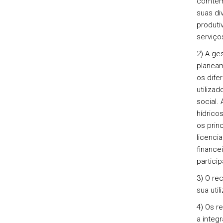
comtemp
suas di
produti
serviço
2) A ge
planeam
os dife
utiliza
social.
hídricos
os prin
licenci
finance
particip
3) O re
sua uti
4) Os r
a integ