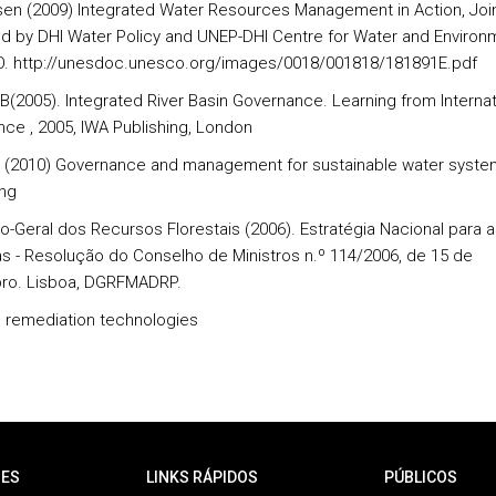
en (2009) Integrated Water Resources Management in Action, Join
d by DHI Water Policy and UNEP-DHI Centre for Water and Environ
 http://unesdoc.unesco.org/images/0018/001818/181891E.pdf
B(2005). Integrated River Basin Governance. Learning from Internat
nce , 2005, IWA Publishing, London
. (2010) Governance and management for sustainable water syste
ing
o-Geral dos Recursos Florestais (2006). Estratégia Nacional para a
as - Resolução do Conselho de Ministros n.º 114/2006, de 15 de
ro. Lisboa, DGRFMADRP.
l remediation technologies
ES
LINKS RÁPIDOS
PÚBLICOS