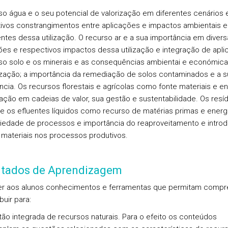
so água e o seu potencial de valorização em diferentes cenários 
ivos constrangimentos entre aplicações e impactos ambientais e
ntes dessa utilização. O recurso ar e a sua importância em divers
ões e respectivos impactos dessa utilização e integração de apli
so solo e os minerais e as consequências ambientai e económica
lização; a importância da remediação de solos contaminados e a s
ncia. Os recursos florestais e agrícolas como fonte materiais e en
ração em cadeias de valor, sua gestão e sustentabilidade. Os resí
 e os efluentes líquidos como recurso de matérias primas e energi
iedade de processos e importância do reaproveitamento e intro
materiais nos processos produtivos.
ltados de Aprendizagem
r aos alunos conhecimentos e ferramentas que permitam compr
buir para:
tão integrada de recursos naturais. Para o efeito os conteúdos