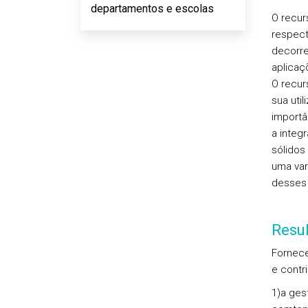
departamentos e escolas
O recur
respect
decorre
aplicaç
O recur
sua uti
importâ
a integ
sólidos
uma var
desses 
Resu
Fornece
e contri
1)a ges