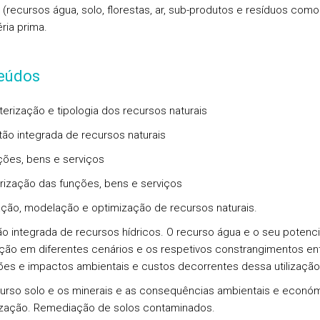
s (recursos água, solo, florestas, ar, sub-produtos e resíduos como
ria prima.
eúdos
terização e tipologia dos recursos naturais
tão integrada de recursos naturais
ções, bens e serviços
orização das funções, bens e serviços
iação, modelação e optimização de recursos naturais.
ão integrada de recursos hídricos. O recurso água e o seu potenci
ação em diferentes cenários e os respetivos constrangimentos en
ões e impactos ambientais e custos decorrentes dessa utilização
curso solo e os minerais e as consequências ambientais e econó
lização. Remediação de solos contaminados.