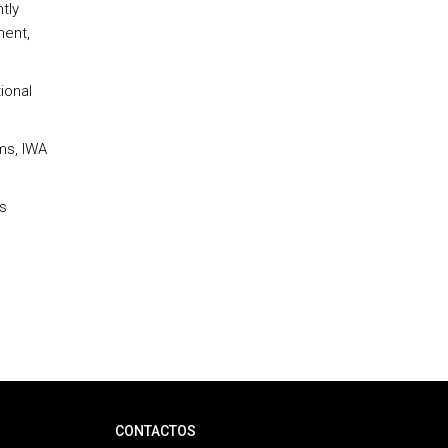
tly
ment,
ional
ms, IWA
s
CONTACTOS