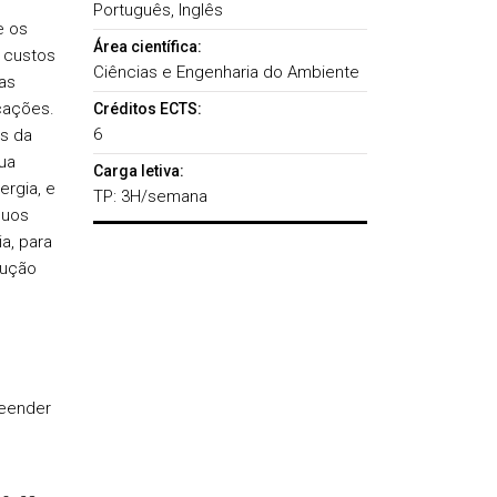
Português, Inglês
e os
Área científica:
 custos
Ciências e Engenharia do Ambiente
as
cações.
Créditos ECTS:
6
s da
ua
Carga letiva:
ergia, e
TP: 3H/semana
duos
a, para
dução
eender