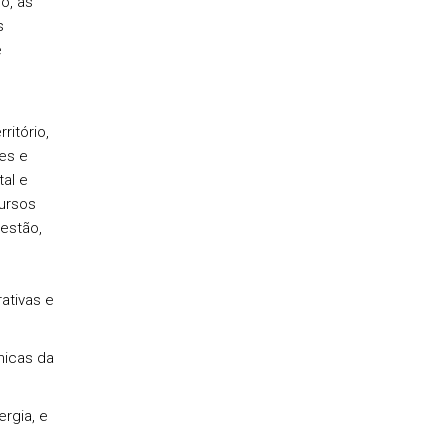
o, as
s
e
itório,
ões e
tal e
cursos
gestão,
ativas e
micas da
rgia, e