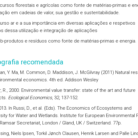
ecursos florestais e agrícolas como fonte de matérias-primas e ene
ração em cadeias de valor, sua gestão e sustentabilidade.
curso ar e a sua importância em diversas aplicações e respetivos
s dessa utilização e integração de aplicações
ub-produtos e resíduos como fonte de matérias-primas e energia.
iografia recomendada
an, Y. Ma, M. Common, D. Maddison, J. McGilvray (2011) Natural re
ironmental economics. 4th ed. Addison Wesley
 R., 2000. Environmental value transfer: state of the art and future
cts.
Ecological Economics
, 32, 137-152.
013. In Russi, D., et al. (Eds). The Economics of Ecosystems and
sity for Water and Wetlands. Institute for European Environmental 
/ Ramsar Secretariat, London / Gland, UK / Switzerland. 77p.
ing, Niels Ipsen, Torkil Jønch Clausen, Henrik Larsen and Palle Lin