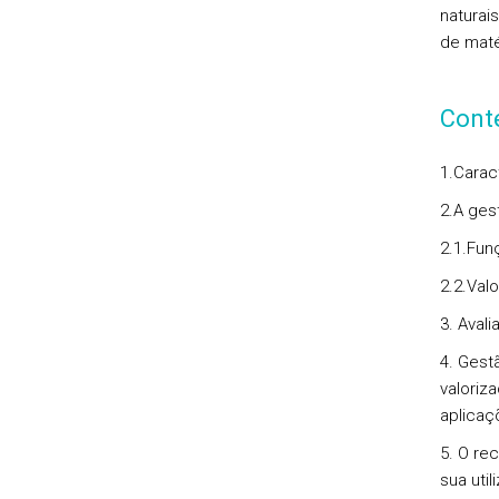
naturai
de maté
Cont
1.Carac
2.A ges
2.1.Fun
2.2.Val
3. Aval
4. Gest
valoriz
aplicaç
5. O re
sua uti