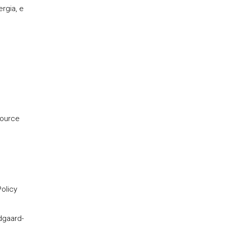
rgia, e
source
Policy
dgaard-