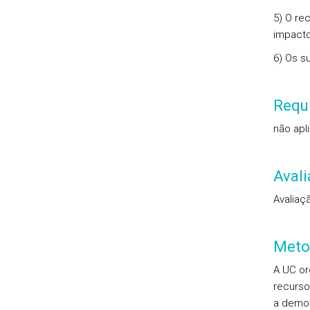
5) O re
impacto
6) Os s
Requi
não apl
Aval
Avaliaç
Meto
A UC or
recurso
a demon