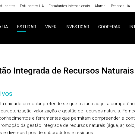
studantes
Estudantes UA
Estudantes internacionais
Alumni
Pessoas UA
A UA
ESTUDAR
VIVER
INVESTIGAR
COOPERAR
IN
stão Integrada de Recursos Naturais
ivos
a unidade curricular pretende-se que o aluno adquira competênc
a caracterização, valorização e gestão de recursos naturais. Forn
conhecimentos e ferramentas que permitam compreender e contr
promoção da gestão integrada de recursos naturais (água, ar, solo
as e diversos tipos de subprodutos e resíduos.