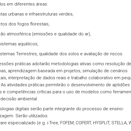
dos em diferentes áreas:
stas urbanas e infraestruturas verdes,
tos dos fogos florestais,
ção atmosférica (emissões e qualidade do ar),
istemas aquáticos,
istemas Terrestres, qualidade dos solos e avaliação de riscos.
essões práticas adotarão metodologias ativas como resolução d
as, aprendizagem baseada em projetos, simulação de cenários
ais, interpretação de dados reais e trabalho colaborativo em pe
 As atividades práticas permitirão o desenvolvimento de aptidões
s e competências críticas para o uso de modelos como ferramen
 decisão ambiental.
ologias digitais serão parte integrante do processo de ensino-
zagem. Serão utilizados:
are especializado (e.g. i-Tree, FOFEM, COPERT, HYSPLIT, STELLA, 