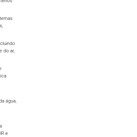
térios
stemas
s,
cluindo
e do ar,
e
ica
da água,
e
a
IR e