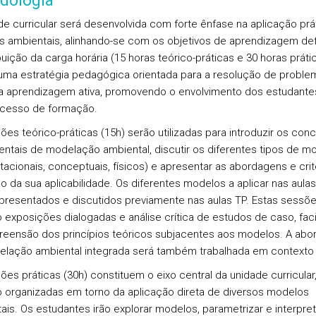
dologia
de curricular será desenvolvida com forte ênfase na aplicação prá
 ambientais, alinhando-se com os objetivos de aprendizagem def
buição da carga horária (15 horas teórico-práticas e 30 horas práti
 uma estratégia pedagógica orientada para a resolução de proble
 a aprendizagem ativa, promovendo o envolvimento dos estudante
cesso de formação.
ões teórico-práticas (15h) serão utilizadas para introduzir os conc
ntais de modelação ambiental, discutir os diferentes tipos de m
acionais, conceptuais, físicos) e apresentar as abordagens e crit
ão da sua aplicabilidade. Os diferentes modelos a aplicar nas aulas
presentados e discutidos previamente nas aulas TP. Estas sessõ
ão exposições dialogadas e análise crítica de estudos de caso, faci
eensão dos princípios teóricos subjacentes aos modelos. A ab
lação ambiental integrada será também trabalhada em contexto 
ões práticas (30h) constituem o eixo central da unidade curricular
 organizadas em torno da aplicação direta de diversos modelos
ais. Os estudantes irão explorar modelos, parametrizar e interpret