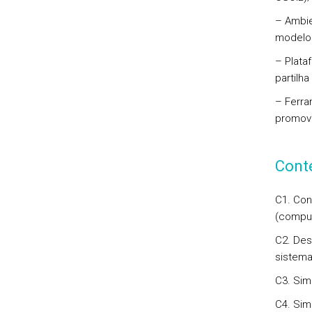
– Ambie
modelos
– Plata
partilh
– Ferra
promove
Cont
C1. Con
(comput
C2. Des
sistema
C3. Sim
C4. Sim