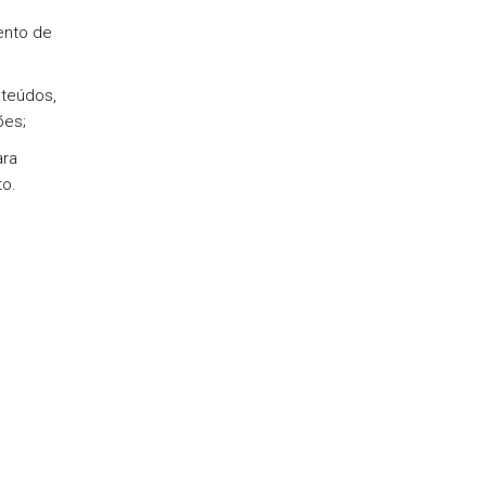
ento de
nteúdos,
ões;
ara
o.