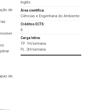
Inglês
cação de
Área científica:
Ciências e Engenharia do Ambiente
emas
Créditos ECTS:
6
nvolver
Carga letiva:
TP: 1H/semana
aos
PL: 2H/semana
linar.
apaz de: