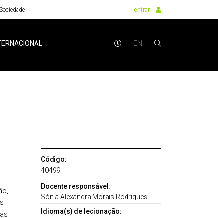
Sociedade
entrar
EN
TERNACIONAL
Código:
a
40499
Docente responsável:
ão,
Sónia Alexandra Morais Rodrigues
os
Idioma(s) de lecionação:
 as