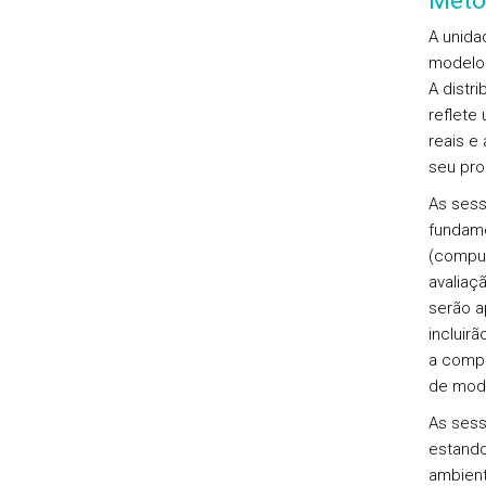
Meto
A unida
modelos
A distri
reflete
reais e
seu pro
As sess
fundame
(comput
avaliaç
serão a
incluir
a compr
de mode
As sess
estando
ambient