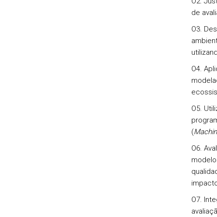
O2. Just
de aval
O3. Des
ambient
utiliza
O4. Apl
modelaç
ecossis
O5. Util
program
(
Machin
O6. Ava
modelos
qualida
impacto
O7. Int
avaliaç