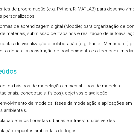
ntes de programação (e.g. Python, R, MATLAB) para desenvolvim
 personalizados;
formas de aprendizagem digital (Moodle) para organização de co
a de materiais, submissão de trabalhos e realização de autoavaliaç
mentas de visualização e colaboração (e.g. Padlet, Mentimeter) p
r o debate, a construção de conhecimento e o feedback imediat
eúdos
ceitos básicos de modelação ambiental: tipos de modelos
acionais, conceptuais, físicos), objetivos e avaliação.
envolvimento de modelos: fases da modelação e aplicações em
s ambientais.
ulação efeitos florestas urbanas e infraestruturas verdes.
ulação impactos ambientais de fogos.