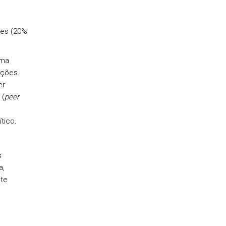
res (20%
ema
ações
er
 (
peer
tico.
s
a,
ite