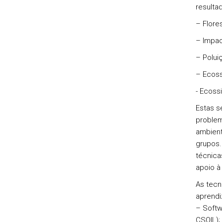
resulta
– Flore
– Impac
– Polui
– Ecoss
- Ecoss
Estas s
problem
ambient
grupos.
técnica
apoio à
As tecn
aprendi
– Softw
CSOIL);