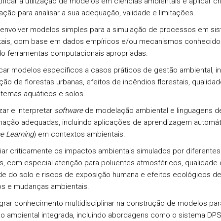
ificar a utilização de modelos em ciências ambientais e aplicar cri
iação para analisar a sua adequação, validade e limitações.
envolver modelos simples para a simulação de processos em si
ais, com base em dados empíricos e/ou mecanismos conhecido
ndo ferramentas computacionais apropriadas.
icar modelos específicos a casos práticos de gestão ambiental, in
ão de florestas urbanas, efeitos de incêndios florestais, qualidad
temas aquáticos e solos.
izar e interpretar
software
de modelação ambiental e linguagens d
ação adequadas, incluindo aplicações de aprendizagem automát
e Learning
) em contextos ambientais.
liar criticamente os impactos ambientais simulados por diferentes
, com especial atenção para poluentes atmosféricos, qualidade 
de do solo e riscos de exposição humana e efeitos ecológicos d
s e mudanças ambientais.
egrar conhecimento multidisciplinar na construção de modelos par
ão ambiental integrada, incluindo abordagens como o sistema DPS