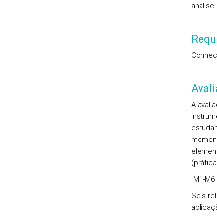
análise
Requi
Conheci
Aval
A avali
instrum
estudan
momento
element
(prática
M1-M6 –
Seis re
aplicaç