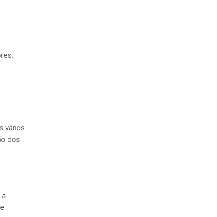
res.
s
 vários
ão dos
 a
te