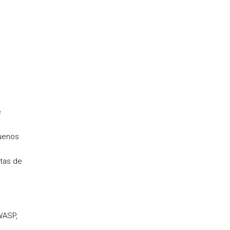
e
quenos
tas de
WASP,