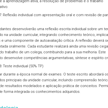
 a aprendizagem ativa, a resolução de problemas e o trabalho
ativo.
: Reflexão individual com apresentação oral e com revisão de pa
dantes desenvolverão uma reflexão escrita individual sobre um t
o na unidade curricular, integrando conhecimento teórico, implic
s e uma componente de autoavaliação crítica. A reflexão deverá s
tada oralmente. Cada estudante realizará ainda uma revisão cega
 do trabalho de um colega, contribuindo para a sua melhoria. Este
o desenvolve competências argumentativas, síntese e espírito crí
: Teste individual (50% TP)
zar durante a época normal de exames. O teste escrito abordará o
os principais da unidade curricular, incluindo compreensão teóric
 de resultados modelados e aplicação prática de conceitos. Perm
 de forma integrada os conhecimentos adquiridos.