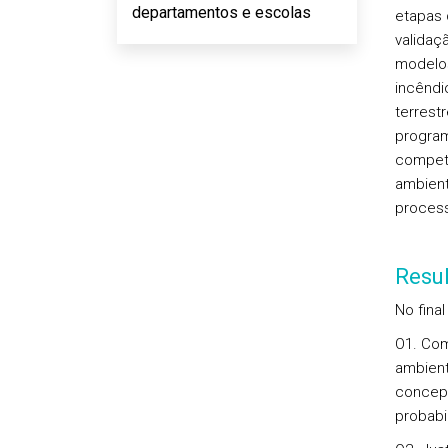
departamentos e escolas
etapas 
validaç
modelos
incêndi
terrest
program
competê
ambient
process
Resu
No fina
O1. Com
ambient
conceptu
probabil