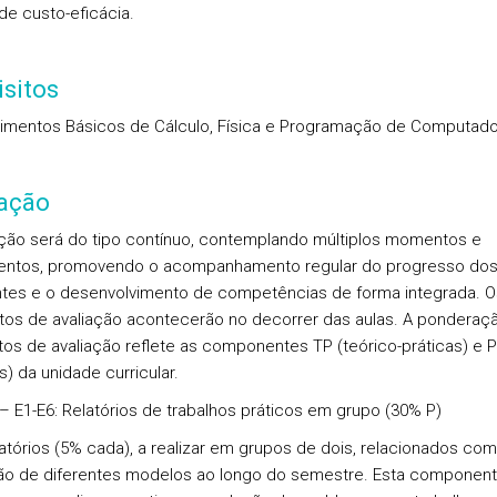
 de custo-eficácia.
sitos
mentos Básicos de Cálculo, Física e Programação de Computado
iação
ação será do tipo contínuo, contemplando múltiplos momentos e
entos, promovendo o acompanhamento regular do progresso do
tes e o desenvolvimento de competências de forma integrada. Os
s de avaliação acontecerão no decorrer das aulas. A ponderaç
os de avaliação reflete as componentes TP (teórico-práticas) e P
s) da unidade curricular.
 E1-E6: Relatórios de trabalhos práticos em grupo (30% P)
latórios (5% cada), a realizar em grupos de dois, relacionados com
ão de diferentes modelos ao longo do semestre. Esta componen