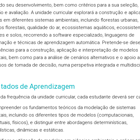
do seu desenvolvimento, bem como critérios para a sua seleção,
ão e avaliação. A unidade curricular explorará a construção e apli
 em diferentes sistemas ambientais, incluindo florestas urbanas,
os florestais, qualidade do ar, ecossistemas aquáticos, ecossist
res e solos, recorrendo a software especializado, linguagens de
ação e técnicas de aprendizagem automática. Pretende-se dese
ncias para a construção, aplicação e interpretação de modelos
ais, bem como para a análise de cenários alternativos e o apoio 
os de tomada de decisão, numa perspetiva integrada e multidiscip
ltados de Aprendizagem
l da frequência da unidade curricular, cada estudante deverá ser c
preender os fundamentos teóricos da modelação de sistemas
ais, incluindo os diferentes tipos de modelos (computacionais,
ais, físicos), e distinguir entre abordagens determinísticas,
ísticas, dinâmicas e estáticas.