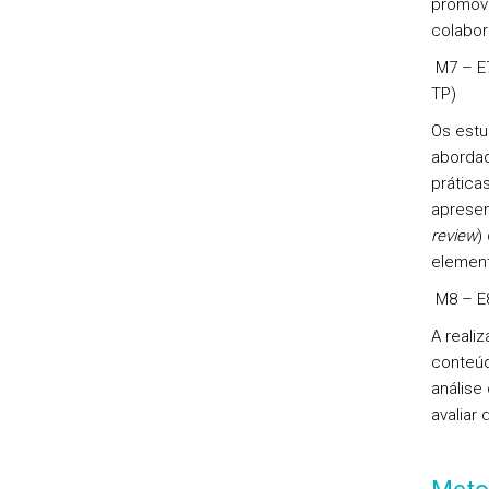
promove
colabor
M7 – E7
TP)
Os estu
abordad
prática
apresen
review
)
element
M8 – E8
A reali
conteúd
análise
avaliar