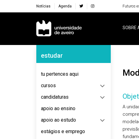
Notícias
Agenda
Futuros e
Navegação Principal
SOBRE 
Navegação Lateral
estudar
Mo
tu pertences aqui
cursos
Objet
candidaturas
A unida
apoio ao ensino
compree
apoio ao estudo
modelaç
previsã
estágios e emprego
fundame