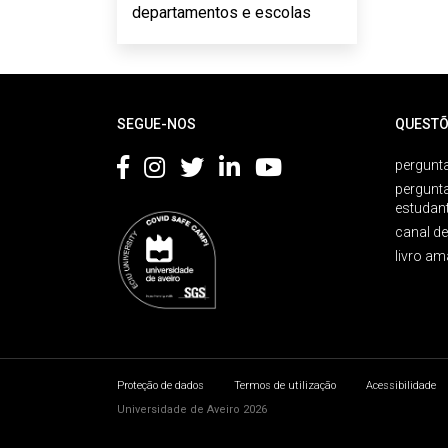
departamentos e escolas
Rodapé
SEGUE-NOS
QUESTÕ
pergunta
pergunt
estudan
canal d
livro am
Proteção de dados
Termos de utilização
Acessibilidade
Universidade de Aveiro 2026