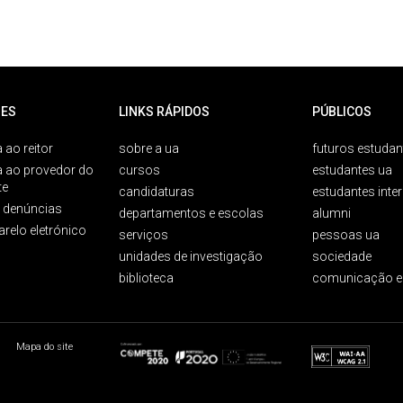
ES
LINKS RÁPIDOS
PÚBLICOS
 ao reitor
sobre a ua
futuros estudan
a ao provedor do
cursos
estudantes ua
te
candidaturas
estudantes inte
e denúncias
departamentos e escolas
alumni
arelo eletrónico
serviços
pessoas ua
unidades de investigação
sociedade
biblioteca
comunicação e
Mapa do site