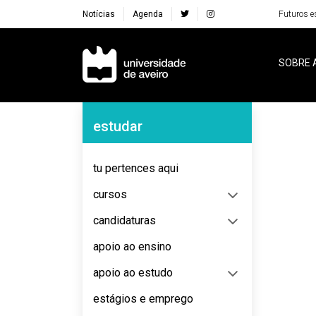
Notícias
Agenda
Futuros e
Navegação Principal
SOBRE 
Navegação Lateral
estudar
No content to display
tu pertences aqui
cursos
candidaturas
apoio ao ensino
apoio ao estudo
estágios e emprego