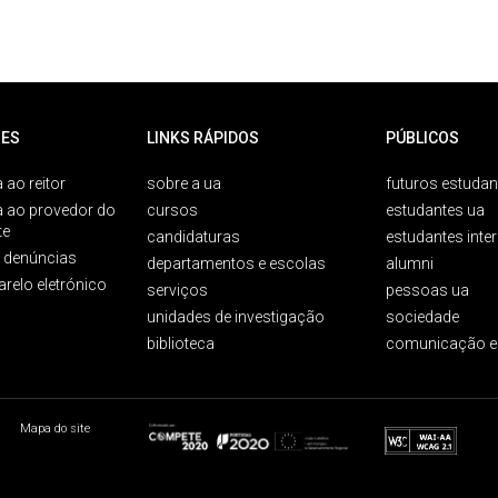
ES
LINKS RÁPIDOS
PÚBLICOS
 ao reitor
sobre a ua
futuros estudan
a ao provedor do
cursos
estudantes ua
te
candidaturas
estudantes inte
e denúncias
departamentos e escolas
alumni
arelo eletrónico
serviços
pessoas ua
unidades de investigação
sociedade
biblioteca
comunicação e
Mapa do site