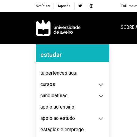
Notícias
Agenda
Futuros e
Navegação Principal
SOBRE 
Navegação Lateral
estudar
No content to display
tu pertences aqui
cursos
candidaturas
apoio ao ensino
apoio ao estudo
estágios e emprego