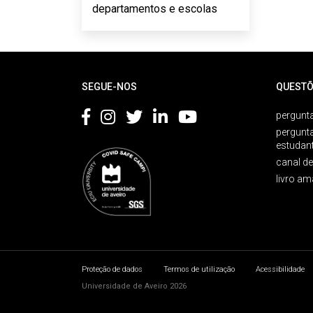
departamentos e escolas
Rodapé
SEGUE-NOS
QUESTÕ
pergunta
pergunt
estudan
canal d
livro am
Proteção de dados
Termos de utilização
Acessibilidade
Universidade de Aveiro 2026