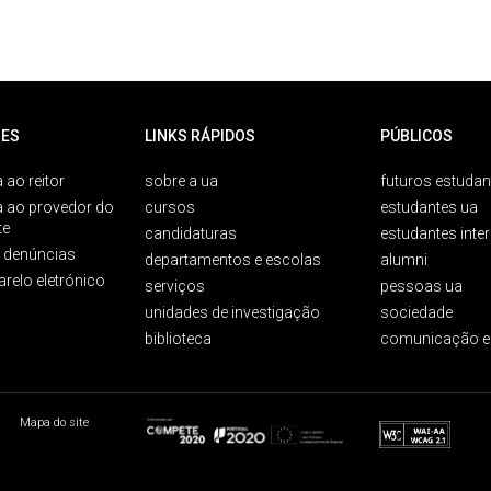
ES
LINKS RÁPIDOS
PÚBLICOS
 ao reitor
sobre a ua
futuros estudan
a ao provedor do
cursos
estudantes ua
te
candidaturas
estudantes inte
e denúncias
departamentos e escolas
alumni
arelo eletrónico
serviços
pessoas ua
unidades de investigação
sociedade
biblioteca
comunicação e
Mapa do site