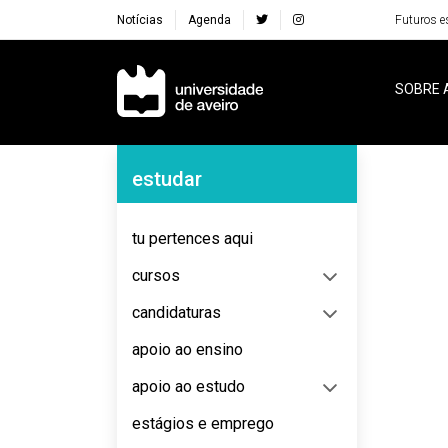
Notícias
Agenda
Futuros e
Navegação Principal
SOBRE 
Navegação Lateral
estudar
No content to display
tu pertences aqui
cursos
candidaturas
apoio ao ensino
apoio ao estudo
estágios e emprego