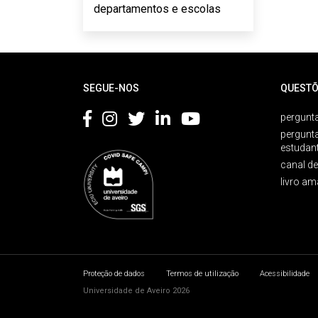
departamentos e escolas
Rodapé
SEGUE-NOS
QUESTÕ
pergunta
pergunt
estudan
canal d
livro am
Proteção de dados
Termos de utilização
Acessibilidade
Universidade de Aveiro 2026