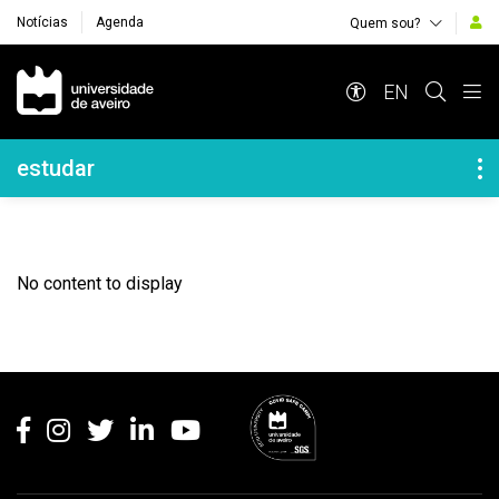
Notícias
Agenda
Quem sou?
Navegação Principal
EN
Navegação Lateral
estudar
No content to display
Rodapé