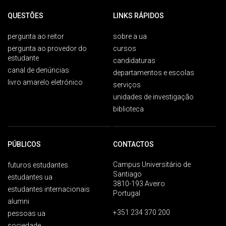
QUESTÕES
LINKS RÁPIDOS
pergunta ao reitor
sobre a ua
pergunta ao provedor do
cursos
estudante
candidaturas
canal de denúncias
departamentos e escolas
livro amarelo eletrónico
serviços
unidades de investigação
biblioteca
PÚBLICOS
CONTACTOS
Campus Universitário de
futuros estudantes
Santiago
estudantes ua
3810-193 Aveiro
estudantes internacionais
Portugal
alumni
+351 234 370 200
pessoas ua
sociedade