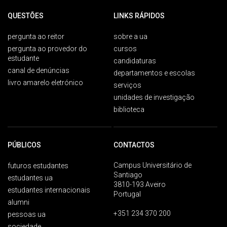
QUESTÕES
LINKS RÁPIDOS
pergunta ao reitor
sobre a ua
pergunta ao provedor do
cursos
estudante
candidaturas
canal de denúncias
departamentos e escolas
livro amarelo eletrónico
serviços
unidades de investigação
biblioteca
PÚBLICOS
CONTACTOS
Campus Universitário de
futuros estudantes
Santiago
estudantes ua
3810-193 Aveiro
estudantes internacionais
Portugal
alumni
+351 234 370 200
pessoas ua
sociedade