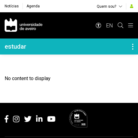
Notícias
Agenda
Quem sou?
Navegação Principal
EN
Navegação Lateral
estudar
No content to display
Rodapé