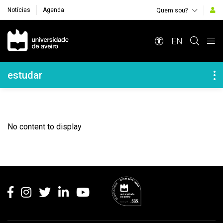
Notícias
Agenda
Quem sou?
Navegação Principal
EN
Navegação Lateral
estudar
No content to display
Rodapé