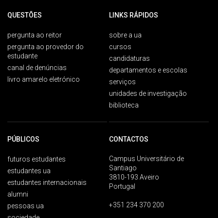
QUESTÕES
LINKS RÁPIDOS
pergunta ao reitor
sobre a ua
pergunta ao provedor do
cursos
estudante
candidaturas
canal de denúncias
departamentos e escolas
livro amarelo eletrónico
serviços
unidades de investigação
biblioteca
PÚBLICOS
CONTACTOS
Campus Universitário de
futuros estudantes
Santiago
estudantes ua
3810-193 Aveiro
estudantes internacionais
Portugal
alumni
+351 234 370 200
pessoas ua
sociedade