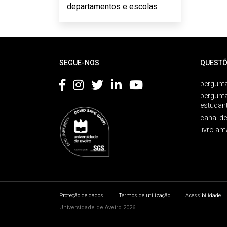
departamentos e escolas
Rodapé
SEGUE-NOS
QUESTÕ
pergunta
pergunt
estudan
canal d
livro am
Proteção de dados
Termos de utilização
Acessibilidade
Universidade de Aveiro 2026