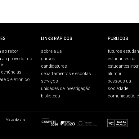
ES
LINKS RÁPIDOS
PÚBLICOS
 ao reitor
sobre a ua
futuros estudan
a ao provedor do
cursos
estudantes ua
te
candidaturas
estudantes inte
e denúncias
departamentos e escolas
alumni
arelo eletrónico
serviços
pessoas ua
unidades de investigação
sociedade
biblioteca
comunicação e
Mapa do site