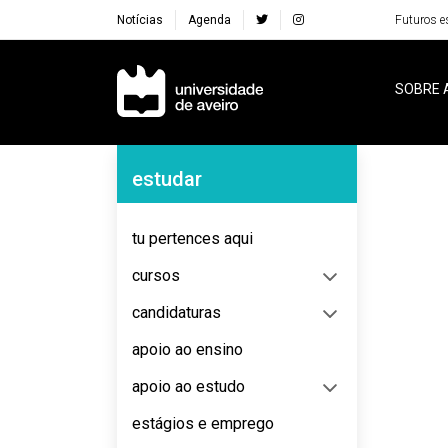
Notícias
Agenda
Futuros e
Navegação Principal
SOBRE 
Navegação Lateral
estudar
No content to display
tu pertences aqui
cursos
candidaturas
apoio ao ensino
apoio ao estudo
estágios e emprego