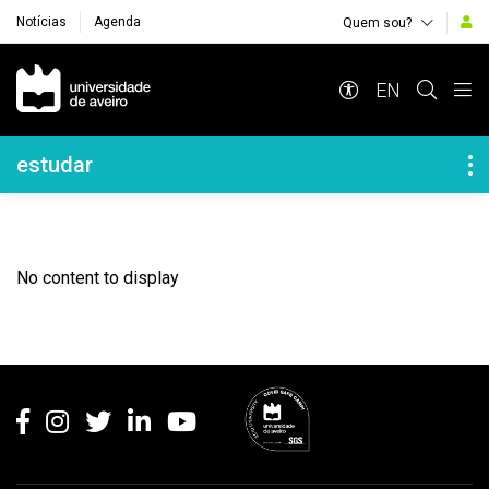
Notícias
Agenda
Quem sou?
Navegação Principal
EN
Navegação Lateral
estudar
No content to display
Rodapé