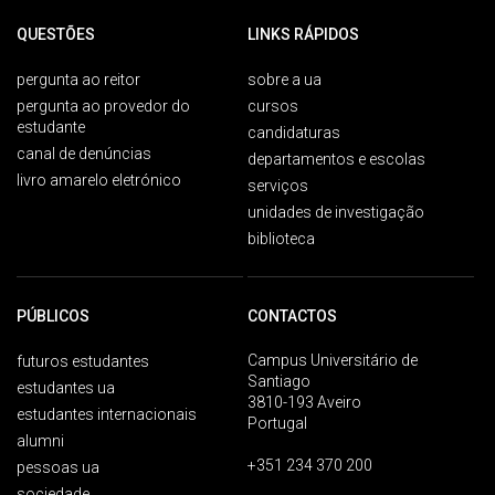
QUESTÕES
LINKS RÁPIDOS
pergunta ao reitor
sobre a ua
pergunta ao provedor do
cursos
estudante
candidaturas
canal de denúncias
departamentos e escolas
livro amarelo eletrónico
serviços
unidades de investigação
biblioteca
PÚBLICOS
CONTACTOS
Campus Universitário de
futuros estudantes
Santiago
estudantes ua
3810-193 Aveiro
estudantes internacionais
Portugal
alumni
+351 234 370 200
pessoas ua
sociedade