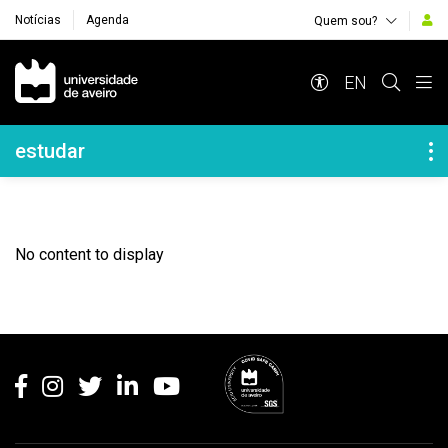
Notícias
Agenda
Quem sou?
Navegação Principal
EN
Navegação Lateral
estudar
No content to display
Rodapé