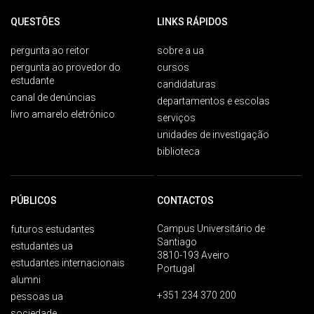
QUESTÕES
LINKS RÁPIDOS
pergunta ao reitor
sobre a ua
pergunta ao provedor do
cursos
estudante
candidaturas
canal de denúncias
departamentos e escolas
livro amarelo eletrónico
serviços
unidades de investigação
biblioteca
PÚBLICOS
CONTACTOS
Campus Universitário de
futuros estudantes
Santiago
estudantes ua
3810-193 Aveiro
estudantes internacionais
Portugal
alumni
+351 234 370 200
pessoas ua
sociedade