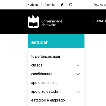
Notícias
Agenda
Futuros e
Navegação Principal
SOBRE 
Navegação Lateral
estudar
No content to display
tu pertences aqui
cursos
candidaturas
apoio ao ensino
apoio ao estudo
estágios e emprego