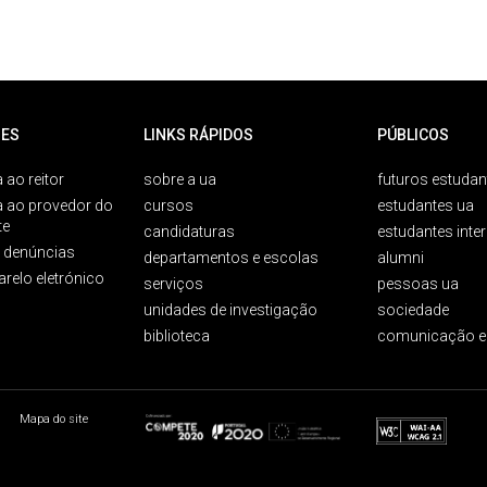
ES
LINKS RÁPIDOS
PÚBLICOS
 ao reitor
sobre a ua
futuros estudan
a ao provedor do
cursos
estudantes ua
te
candidaturas
estudantes inte
e denúncias
departamentos e escolas
alumni
arelo eletrónico
serviços
pessoas ua
unidades de investigação
sociedade
biblioteca
comunicação e
Mapa do site