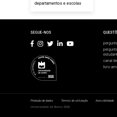
departamentos e escolas
Rodapé
SEGUE-NOS
QUESTÕ
pergunta
pergunt
estudan
canal d
livro am
Proteção de dados
Termos de utilização
Acessibilidade
Universidade de Aveiro 2026