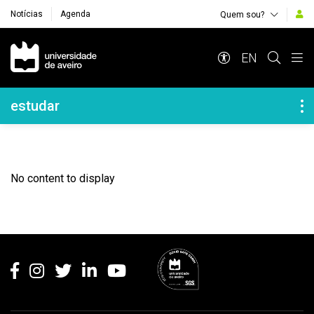
Notícias
Agenda
Quem sou?
Navegação Principal
EN
Navegação Lateral
estudar
No content to display
Rodapé