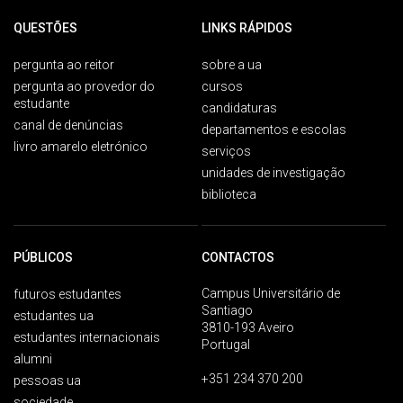
QUESTÕES
LINKS RÁPIDOS
pergunta ao reitor
sobre a ua
pergunta ao provedor do
cursos
estudante
candidaturas
canal de denúncias
departamentos e escolas
livro amarelo eletrónico
serviços
unidades de investigação
biblioteca
PÚBLICOS
CONTACTOS
Campus Universitário de
futuros estudantes
Santiago
estudantes ua
3810-193 Aveiro
estudantes internacionais
Portugal
alumni
+351 234 370 200
pessoas ua
sociedade