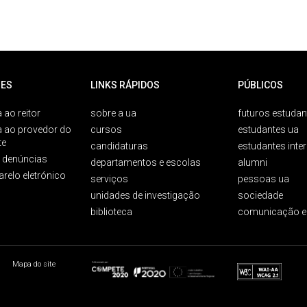
ES
LINKS RÁPIDOS
PÚBLICOS
 ao reitor
sobre a ua
futuros estudan
a ao provedor do
cursos
estudantes ua
te
candidaturas
estudantes inte
e denúncias
departamentos e escolas
alumni
arelo eletrónico
serviços
pessoas ua
unidades de investigação
sociedade
biblioteca
comunicação e
Mapa do site