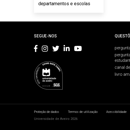
departamentos e escolas
Rodapé
SEGUE-NOS
QUESTÕ
pergunta
pergunt
estudan
canal d
livro am
Proteção de dados
Termos de utilização
Acessibilidade
Universidade de Aveiro 2026