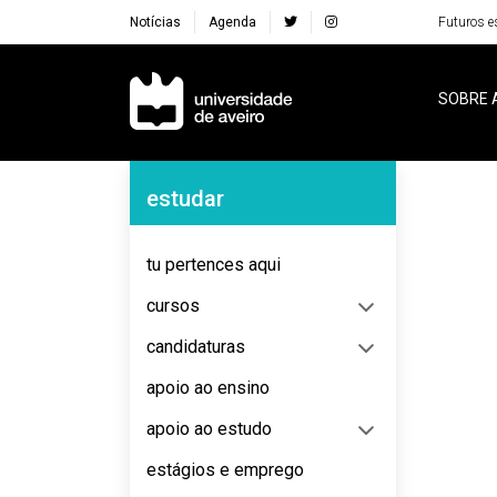
Notícias
Agenda
Futuros e
Navegação Principal
SOBRE 
Navegação Lateral
estudar
No content to display
tu pertences aqui
cursos
candidaturas
apoio ao ensino
apoio ao estudo
estágios e emprego