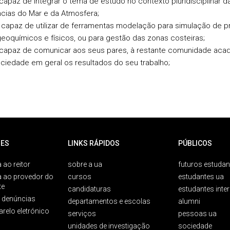
capaz de integrar o tema de estudo no contexto pluridisciplinar d
ncias do Mar e da Atmosfera;
 capaz de utilizar de ferramentas modelação para simulação de 
eoquímicos e físicos, ou para gestão das zonas costeiras;
 capaz de comunicar aos seus pares, à restante comunidade aca
ciedade em geral os resultados do seu trabalho;
ES
LINKS RÁPIDOS
PÚBLICOS
 ao reitor
sobre a ua
futuros estudan
a ao provedor do
cursos
estudantes ua
te
candidaturas
estudantes inte
e denúncias
departamentos e escolas
alumni
arelo eletrónico
serviços
pessoas ua
unidades de investigação
sociedade