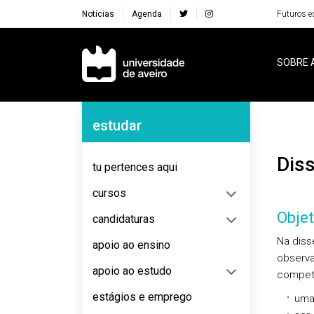
Notícias
Agenda
Futuros e
Navegação Principal
SOBRE 
Navegação Lateral
estudar
Di
tu pertences aqui
cursos
Objet
candidaturas
Na diss
apoio ao ensino
observa
apoio ao estudo
compet
estágios e emprego
uma 