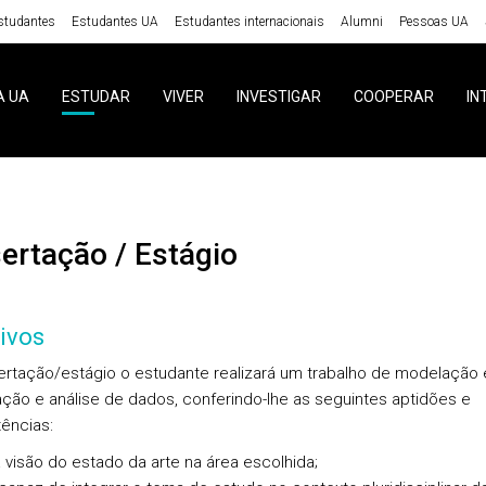
studantes
Estudantes UA
Estudantes internacionais
Alumni
Pessoas UA
A UA
ESTUDAR
VIVER
INVESTIGAR
COOPERAR
IN
ssertação / Estágio
ivos
ertação/estágio o estudante realizará um trabalho de modelação 
ção e análise de dados, conferindo-lhe as seguintes aptidões e
ências:
visão do estado da arte na área escolhida;