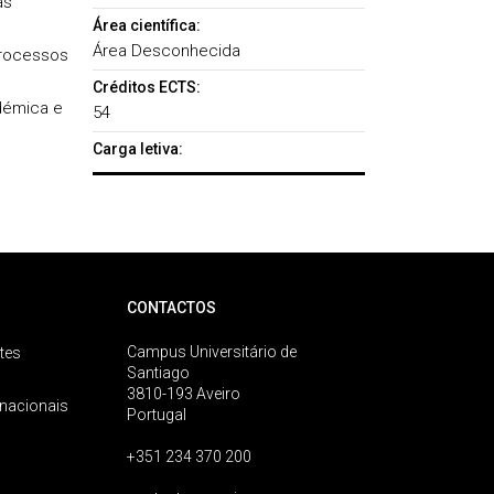
as
Área científica:
Área Desconhecida
processos
Créditos ECTS:
démica e
54
Carga letiva:
CONTACTOS
Campus Universitário de
tes
Santiago
3810-193 Aveiro
rnacionais
Portugal
+351 234 370 200