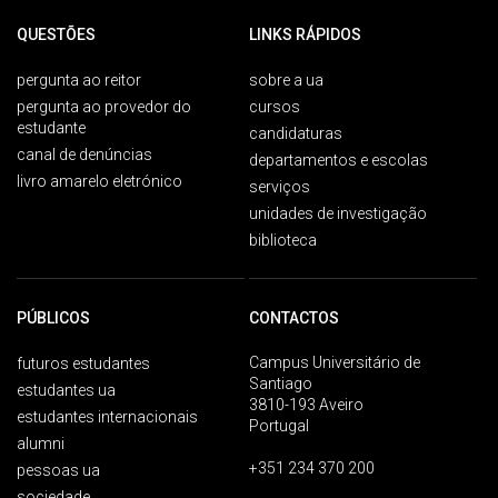
QUESTÕES
LINKS RÁPIDOS
pergunta ao reitor
sobre a ua
pergunta ao provedor do
cursos
estudante
candidaturas
canal de denúncias
departamentos e escolas
livro amarelo eletrónico
serviços
unidades de investigação
biblioteca
PÚBLICOS
CONTACTOS
Campus Universitário de
futuros estudantes
Santiago
estudantes ua
3810-193 Aveiro
estudantes internacionais
Portugal
alumni
+351 234 370 200
pessoas ua
sociedade