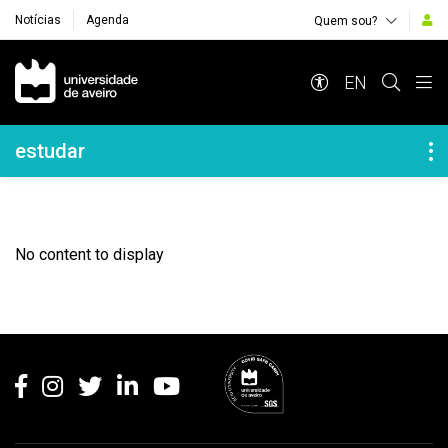
Notícias
Agenda
Quem sou?
Navegação Principal
EN
Navegação Lateral
estudar
No content to display
Rodapé