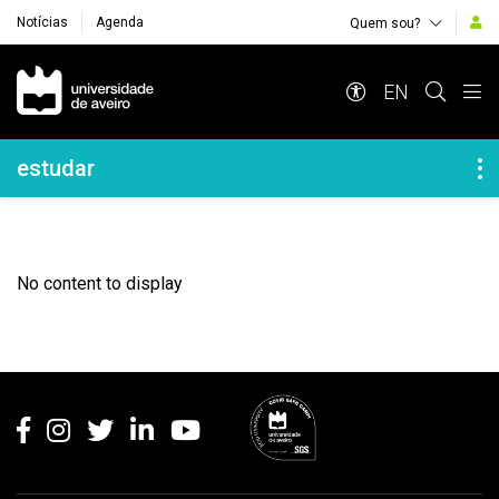
Notícias
Agenda
Quem sou?
Navegação Principal
EN
Navegação Lateral
estudar
No content to display
Rodapé