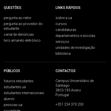
QUESTÕES
LINKS RÁPIDOS
pergunta ao reitor
sobre a ua
pergunta ao provedor do
cursos
estudante
candidaturas
canal de denúncias
departamentos e escolas
livro amarelo eletrónico
serviços
unidades de investigação
biblioteca
PÚBLICOS
CONTACTOS
Campus Universitário de
futuros estudantes
Santiago
estudantes ua
3810-193 Aveiro
estudantes internacionais
Portugal
alumni
+351 234 370 200
pessoas ua
sociedade