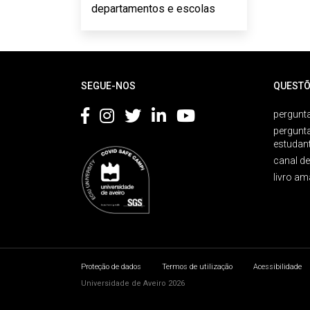
departamentos e escolas
Rodapé
SEGUE-NOS
QUESTÕ
pergunta
pergunt
estudan
canal d
livro am
Proteção de dados
Termos de utilização
Acessibilidade
Universidade de Aveiro 2026