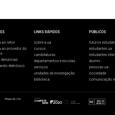
ES
LINKS RÁPIDOS
PÚBLICOS
 ao reitor
sobre a ua
futuros estudan
a ao provedor do
cursos
estudantes ua
te
candidaturas
estudantes inte
e denúncias
departamentos e escolas
alumni
arelo eletrónico
serviços
pessoas ua
unidades de investigação
sociedade
biblioteca
comunicação e
Mapa do site