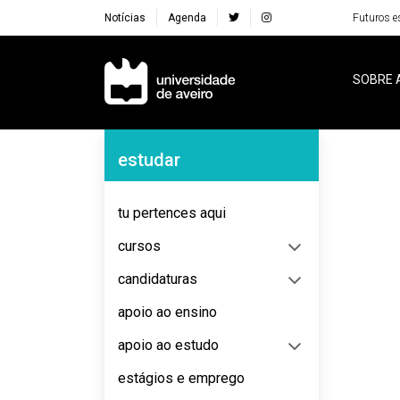
Notícias
Agenda
Futuros e
Navegação Principal
SOBRE 
Navegação Lateral
estudar
No content to display
tu pertences aqui
cursos
candidaturas
apoio ao ensino
apoio ao estudo
estágios e emprego