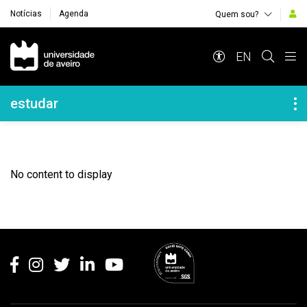
Notícias
Agenda
Quem sou?
Navegação Principal
EN
Navegação Lateral
estudar
No content to display
Rodapé