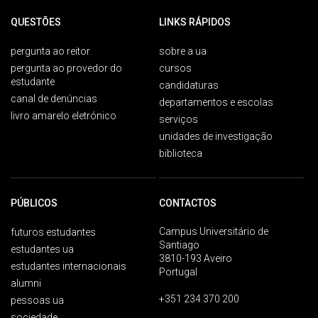
QUESTÕES
LINKS RÁPIDOS
pergunta ao reitor
sobre a ua
pergunta ao provedor do
cursos
estudante
candidaturas
canal de denúncias
departamentos e escolas
livro amarelo eletrónico
serviços
unidades de investigação
biblioteca
PÚBLICOS
CONTACTOS
Campus Universitário de
futuros estudantes
Santiago
estudantes ua
3810-193 Aveiro
estudantes internacionais
Portugal
alumni
+351 234 370 200
pessoas ua
sociedade