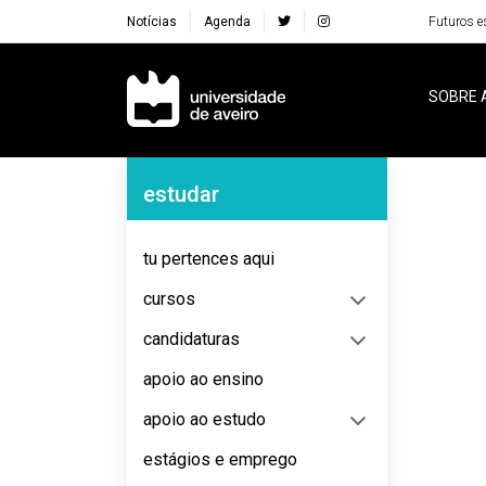
Notícias
Agenda
Futuros e
Navegação Principal
SOBRE 
Navegação Lateral
estudar
No content to display
tu pertences aqui
cursos
candidaturas
apoio ao ensino
apoio ao estudo
estágios e emprego