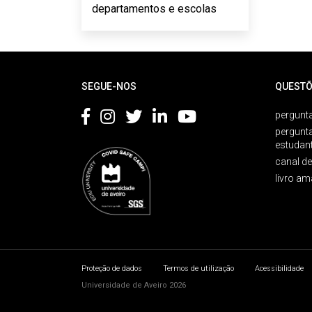
departamentos e escolas
Rodapé
SEGUE-NOS
QUESTÕ
pergunta
pergunt
estudan
canal d
livro am
Proteção de dados
Termos de utilização
Acessibilidade
Universidade de Aveiro 2026