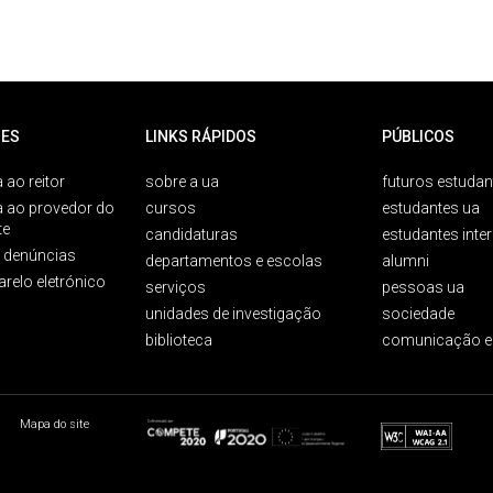
ES
LINKS RÁPIDOS
PÚBLICOS
 ao reitor
sobre a ua
futuros estudan
a ao provedor do
cursos
estudantes ua
te
candidaturas
estudantes inte
e denúncias
departamentos e escolas
alumni
arelo eletrónico
serviços
pessoas ua
unidades de investigação
sociedade
biblioteca
comunicação e
Mapa do site