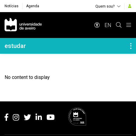
Notícias
Agenda
Quem sou?
Navegação Principal
EN
Navegação Lateral
estudar
No content to display
Rodapé