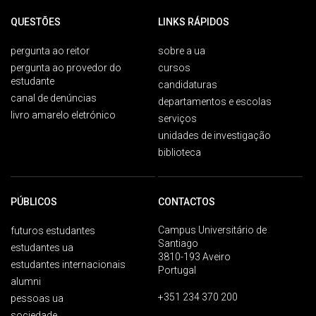
QUESTÕES
LINKS RÁPIDOS
pergunta ao reitor
sobre a ua
pergunta ao provedor do
cursos
estudante
candidaturas
canal de denúncias
departamentos e escolas
livro amarelo eletrónico
serviços
unidades de investigação
biblioteca
PÚBLICOS
CONTACTOS
Campus Universitário de
futuros estudantes
Santiago
estudantes ua
3810-193 Aveiro
estudantes internacionais
Portugal
alumni
+351 234 370 200
pessoas ua
sociedade