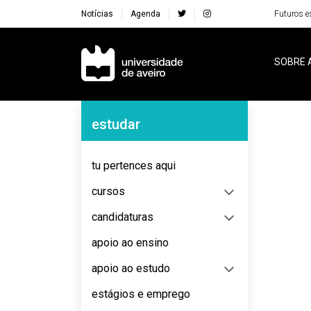
Notícias
Agenda
Futuros e
Navegação Principal
SOBRE 
Navegação Lateral
estudar
No content to display
tu pertences aqui
cursos
candidaturas
apoio ao ensino
apoio ao estudo
estágios e emprego