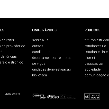
ES
LINKS RÁPIDOS
PÚBLICOS
 ao reitor
sobre a ua
futuros estudan
a ao provedor do
cursos
estudantes ua
te
candidaturas
estudantes inte
e denúncias
departamentos e escolas
alumni
arelo eletrónico
serviços
pessoas ua
unidades de investigação
sociedade
biblioteca
comunicação e
Mapa do site