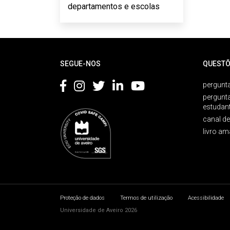
departamentos e escolas
Rodapé
SEGUE-NOS
QUESTÕ
pergunta
pergunt
estudan
canal d
livro am
Proteção de dados
Termos de utilização
Acessibilidade
Universidade de Aveiro 2026